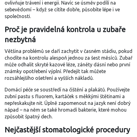
ovlivňuje trávení i energii. Navíc se úsměv podílí na
sebevědomí – když se cítíte dobře, působíte lépe i ve
společnosti.
Proč je pravidelná kontrola u zubaře
nezbytná
Většina problémů se daří zachytit v časném stádiu, pokud
chodíte na kontrolu alespoň jednou za šest měsíců. Zubař
může odhalit skryté kazové léze, záněty dásní nebo první
známky opotřebení výplní. Předejít tak můžete
rozsáhlejšího ošetření a vyšších nákladů.
Domácí péče se soustředí na čištění a plakátů. Používejte
zubní pastu s fluorem, kartáček s měkkými štětinami a
nepřeskakujte nit. Úplně zapomenout na jazyk není dobrý
nápad – na něm se také hromadí bakterie, které mohou
způsobit špatný dech.
Nejčastější stomatologické procedury