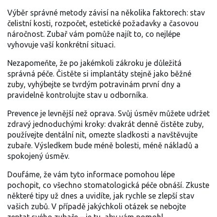
Výběr správné metody závisí na několika faktorech: stav
čelistní kosti, rozpočet, estetické požadavky a časovou
náročnost. Zubař vám pomůže najít to, co nejlépe
vyhovuje vaší konkrétní situaci.
Nezapomeňte, že po jakémkoli zákroku je důležitá
správná péče. Čistěte si implantáty stejně jako běžné
zuby, vyhýbejte se tvrdým potravinám první dny a
pravidelně kontrolujte stav u odborníka.
Prevence je levnější než oprava. Svůj úsměv můžete udržet
zdravý jednoduchými kroky: dvakrát denně čistěte zuby,
používejte dentální nit, omezte sladkosti a navštěvujte
zubaře. Výsledkem bude méně bolesti, méně nákladů a
spokojený úsměv.
Doufáme, že vám tyto informace pomohou lépe
pochopit, co všechno stomatologická péče obnáší. Zkuste
některé tipy už dnes a uvidíte, jak rychle se zlepší stav
vašich zubů. V případě jakýchkoli otázek se nebojte