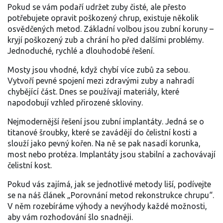
Pokud se vám podaří udržet zuby čisté, ale přesto
potřebujete opravit poškozený chrup, existuje několik
osvědčených metod. Základní volbou jsou zubní koruny –
kryjí poškozený zub a chrání ho před dalšími problémy.
Jednoduché, rychlé a dlouhodobé řešení.
Mosty jsou vhodné, když chybí více zubů za sebou.
Vytvoří pevné spojení mezi zdravými zuby a nahradí
chybějící část. Dnes se používají materiály, které
napodobují vzhled přirozené skloviny.
Nejmodernější řešení jsou zubní implantáty. Jedná se o
titanové šroubky, které se zavádějí do čelistní kosti a
slouží jako pevný kořen. Na ně se pak nasadí korunka,
most nebo protéza. Implantáty jsou stabilní a zachovávají
čelistní kost.
Pokud vás zajímá, jak se jednotlivé metody liší, podívejte
se na náš článek „Porovnání metod rekonstrukce chrupu“.
V něm rozebíráme výhody a nevýhody každé možnosti,
aby vám rozhodování šlo snadněji.