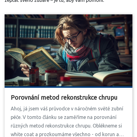
zeptat svého zubaře – je tu, aby vám pomohl.
Porovnání metod rekonstrukce chrupu
Ahoj, já jsem váš průvodce v náročném světě zubní
péče. V tomto článku se zaměříme na porovnání
různých metod rekonstrukce chrupu. Oblékneme si
white coat a prozkoumáme všechno - od korun a