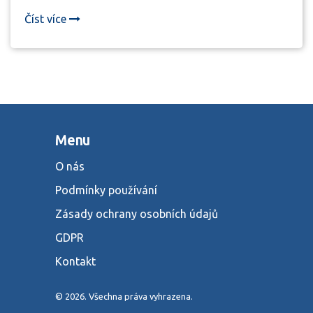
mostů až ke komplexním zubním implantátům.
Číst více
Půjdeme na to krok za krokem, abychom
porozuměli výhodám i nevýhodám každé metody.
Přidejte se ke mně v této pouti a učte se více o péči o
vaše zuby.
Menu
O nás
Podmínky používání
Zásady ochrany osobních údajů
GDPR
Kontakt
© 2026. Všechna práva vyhrazena.