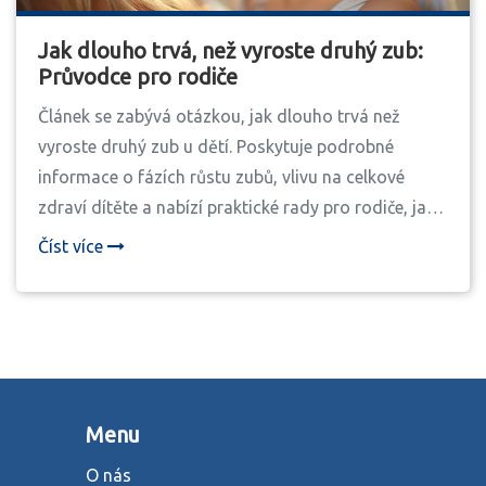
Jak dlouho trvá, než vyroste druhý zub:
Průvodce pro rodiče
Článek se zabývá otázkou, jak dlouho trvá než
vyroste druhý zub u dětí. Poskytuje podrobné
informace o fázích růstu zubů, vlivu na celkové
zdraví dítěte a nabízí praktické rady pro rodiče, jak
pečovat o mléčné zuby. Čtenáři se dozví, jaký dopad
Číst více
má růst zubů na jídelníček dítěte a jaké jsou nejlepší
způsoby úlevy pro děti, kterým zuby rostou.
Menu
O nás