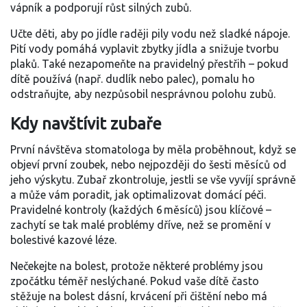
vápník a podporují růst silných zubů.
Učte děti, aby po jídle raději pily vodu než sladké nápoje.
Pití vody pomáhá vyplavit zbytky jídla a snižuje tvorbu
plaků. Také nezapomeňte na pravidelný přestřih – pokud
dítě používá (např. dudlík nebo palec), pomalu ho
odstraňujte, aby nezpůsobil nesprávnou polohu zubů.
Kdy navštívit zubaře
První návštěva stomatologa by měla proběhnout, když se
objeví první zoubek, nebo nejpozději do šesti měsíců od
jeho výskytu. Zubař zkontroluje, jestli se vše vyvíjí správně
a může vám poradit, jak optimalizovat domácí péči.
Pravidelné kontroly (každých 6 měsíců) jsou klíčové –
zachytí se tak malé problémy dříve, než se promění v
bolestivé kazové léze.
Nečekejte na bolest, protože některé problémy jsou
zpočátku téměř neslýchané. Pokud vaše dítě často
stěžuje na bolest dásní, krvácení při čištění nebo má