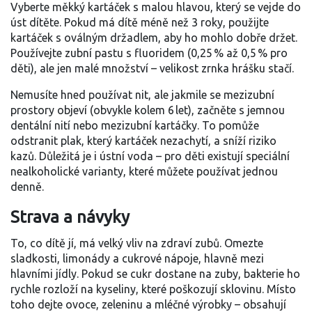
Vyberte měkký kartáček s malou hlavou, který se vejde do
úst dítěte. Pokud má dítě méně než 3 roky, použijte
kartáček s oválným držadlem, aby ho mohlo dobře držet.
Používejte zubní pastu s fluoridem (0,25 % až 0,5 % pro
děti), ale jen malé množství – velikost zrnka hrášku stačí.
Nemusíte hned používat nit, ale jakmile se mezizubní
prostory objeví (obvykle kolem 6 let), začněte s jemnou
dentální nití nebo mezizubní kartáčky. To pomůže
odstranit plak, který kartáček nezachytí, a sníží riziko
kazů. Důležitá je i ústní voda – pro děti existují speciální
nealkoholické varianty, které můžete používat jednou
denně.
Strava a návyky
To, co dítě jí, má velký vliv na zdraví zubů. Omezte
sladkosti, limonády a cukrové nápoje, hlavně mezi
hlavními jídly. Pokud se cukr dostane na zuby, bakterie ho
rychle rozloží na kyseliny, které poškozují sklovinu. Místo
toho dejte ovoce, zeleninu a mléčné výrobky – obsahují