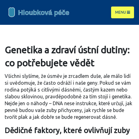
MENU
Genetika a zdraví ústní dutiny:
co potřebujete vědět
Všichni slyšíme, že úsměv je zrcadlem duše, ale málo lidí
si uvědomuje, že často odráží i naše geny. Pokud se vám
rodina potýká s citlivými dásněmi, častým kazem nebo
slabou sklovinou, pravděpodobně za tím stojí i genetika.
Nejde jen o náhody – DNA nese instrukce, které určují, jak
pevně budou vaše zuby přichyceny, jak rychle se bude
tvořit plak a jak dobře se bude regenerovat dásně.
Dědičné faktory, které ovlivňují zuby