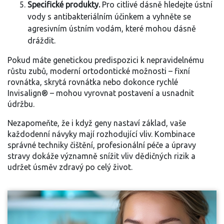
Specifické produkty.
Pro citlivé dásně hledejte ústní
vody s antibakteriálním účinkem a vyhněte se
agresivním ústním vodám, které mohou dásně
dráždit.
Pokud máte genetickou predispozici k nepravidelnému
růstu zubů, moderní ortodontické možnosti – fixní
rovnátka, skrytá rovnátka nebo dokonce rychlé
Invisalign® – mohou vyrovnat postavení a usnadnit
údržbu.
Nezapomeňte, že i když geny nastaví základ, vaše
každodenní návyky mají rozhodující vliv. Kombinace
správné techniky čištění, profesionální péče a úpravy
stravy dokáže významně snížit vliv dědičných rizik a
udržet úsměv zdravý po celý život.