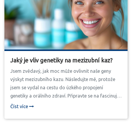
Jaký je vliv genetiky na mezizubní kaz?
Jsem zvědavý, jak moc může ovlivnit naše geny
výskyt mezizubního kazu. Následujte mě, protože
jsem se vydal na cestu do úzkého propojení
genetiky a orálního zdraví. Připravte se na fascinující
svět DNA, který se otvírá před námi a ovlivňuje
Číst více
nejen náš vzhled a chování, ale i naší schopnost
udržovat si zuby zdravé. Geny mohou hrát roli i ve
vzniku zubního kazu, tak pojďme tento úchvatný