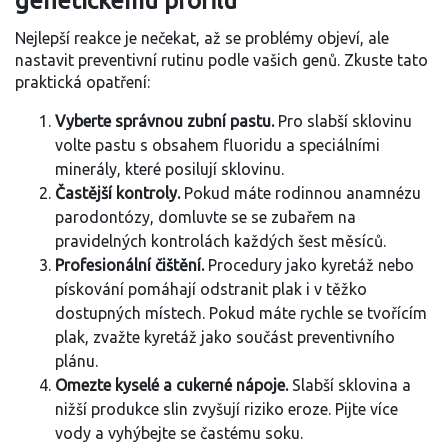
genetickému profilu
Nejlepší reakce je nečekat, až se problémy objeví, ale
nastavit preventivní rutinu podle vašich genů. Zkuste tato
praktická opatření:
Vyberte správnou zubní pastu.
Pro slabší sklovinu
volte pastu s obsahem fluoridu a speciálními
minerály, které posilují sklovinu.
Častější kontroly.
Pokud máte rodinnou anamnézu
parodontózy, domluvte se se zubařem na
pravidelných kontrolách každých šest měsíců.
Profesionální čištění.
Procedury jako kyretáž nebo
pískování pomáhají odstranit plak i v těžko
dostupných místech. Pokud máte rychle se tvořícím
plak, zvažte kyretáž jako součást preventivního
plánu.
Omezte kyselé a cukerné nápoje.
Slabší sklovina a
nižší produkce slin zvyšují riziko eroze. Pijte více
vody a vyhýbejte se častému soku.