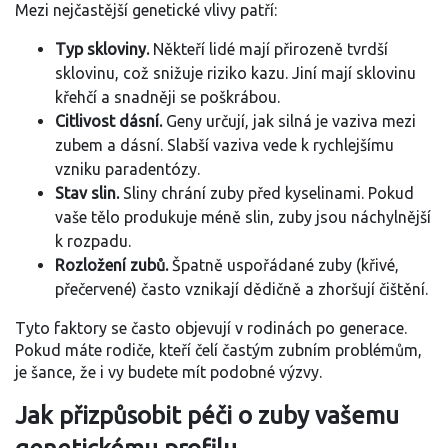
Mezi nejčastější genetické vlivy patří:
Typ skloviny.
Někteří lidé mají přirozeně tvrdší
sklovinu, což snižuje riziko kazu. Jiní mají sklovinu
křehčí a snadněji se poškrábou.
Citlivost dásní.
Geny určují, jak silná je vaziva mezi
zubem a dásní. Slabší vaziva vede k rychlejšímu
vzniku paradentózy.
Stav slin.
Sliny chrání zuby před kyselinami. Pokud
vaše tělo produkuje méně slin, zuby jsou náchylnější
k rozpadu.
Rozložení zubů.
Špatně uspořádané zuby (křivé,
přečervené) často vznikají dědičně a zhoršují čištění.
Tyto faktory se často objevují v rodinách po generace.
Pokud máte rodiče, kteří čelí častým zubním problémům,
je šance, že i vy budete mít podobné výzvy.
Jak přizpůsobit péči o zuby vašemu