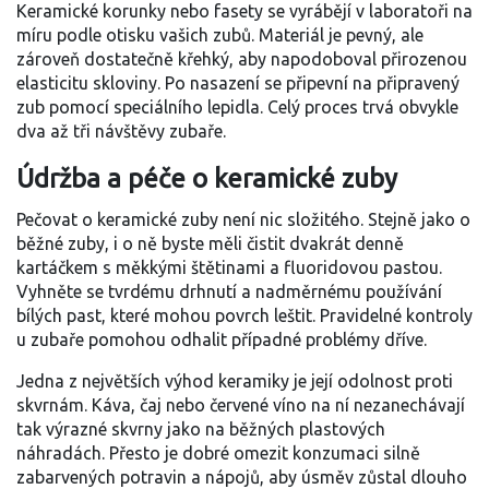
Keramické korunky nebo fasety se vyrábějí v laboratoři na
míru podle otisku vašich zubů. Materiál je pevný, ale
zároveň dostatečně křehký, aby napodoboval přirozenou
elasticitu skloviny. Po nasazení se připevní na připravený
zub pomocí speciálního lepidla. Celý proces trvá obvykle
dva až tři návštěvy zubaře.
Údržba a péče o keramické zuby
Pečovat o keramické zuby není nic složitého. Stejně jako o
běžné zuby, i o ně byste měli čistit dvakrát denně
kartáčkem s měkkými štětinami a fluoridovou pastou.
Vyhněte se tvrdému drhnutí a nadměrnému používání
bílých past, které mohou povrch leštit. Pravidelné kontroly
u zubaře pomohou odhalit případné problémy dříve.
Jedna z největších výhod keramiky je její odolnost proti
skvrnám. Káva, čaj nebo červené víno na ní nezanechávají
tak výrazné skvrny jako na běžných plastových
náhradách. Přesto je dobré omezit konzumaci silně
zabarvených potravin a nápojů, aby úsměv zůstal dlouho