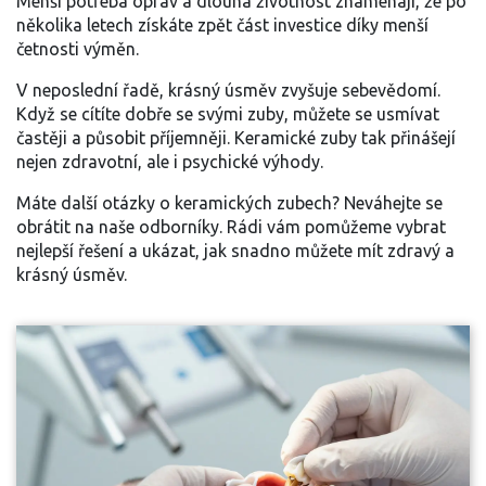
Menší potřeba oprav a dlouhá životnost znamenají, že po
několika letech získáte zpět část investice díky menší
četnosti výměn.
V neposlední řadě, krásný úsměv zvyšuje sebevědomí.
Když se cítíte dobře se svými zuby, můžete se usmívat
častěji a působit příjemněji. Keramické zuby tak přinášejí
nejen zdravotní, ale i psychické výhody.
Máte další otázky o keramických zubech? Neváhejte se
obrátit na naše odborníky. Rádi vám pomůžeme vybrat
nejlepší řešení a ukázat, jak snadno můžete mít zdravý a
krásný úsměv.