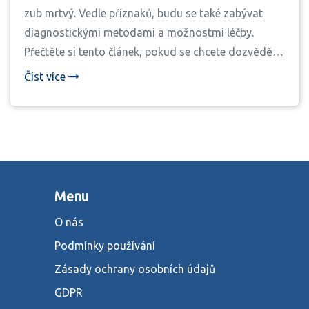
zub mrtvý. Vedle příznaků, budu se také zabývat
diagnostickými metodami a možnostmi léčby.
Přečtěte si tento článek, pokud se chcete dozvědět
více o tomto tématu, které je více složité, než by se
Číst více
mohlo zdát na první pohled. Prosím, buďte opatrní a
pečujte o své zuby, protože tato situace je opravdu
nepříjemná.
Menu
O nás
Podmínky používání
Zásady ochrany osobních údajů
GDPR