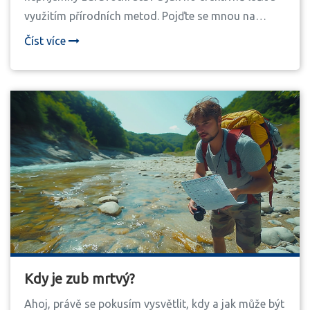
využitím přírodních metod. Pojďte se mnou na
cestu, na které prozkoumáme tradiční i alternativní
Číst více
přístupy léčby, způsoby prevence a důležitost
včasné diagnózy pro účinné uzdravení.
Kdy je zub mrtvý?
Ahoj, právě se pokusím vysvětlit, kdy a jak může být