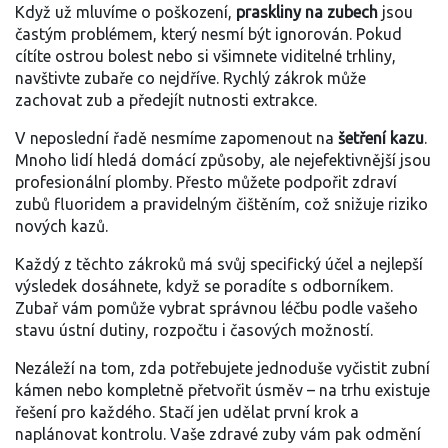
Když už mluvíme o poškození,
praskliny na zubech
jsou
častým problémem, který nesmí být ignorován. Pokud
cítíte ostrou bolest nebo si všimnete viditelné trhliny,
navštivte zubaře co nejdříve. Rychlý zákrok může
zachovat zub a předejít nutnosti extrakce.
V neposlední řadě nesmíme zapomenout na
šetření kazu
.
Mnoho lidí hledá domácí způsoby, ale nejefektivnější jsou
profesionální plomby. Přesto můžete podpořit zdraví
zubů fluoridem a pravidelným čištěním, což snižuje riziko
nových kazů.
Každý z těchto zákroků má svůj specifický účel a nejlepší
výsledek dosáhnete, když se poradíte s odborníkem.
Zubař vám pomůže vybrat správnou léčbu podle vašeho
stavu ústní dutiny, rozpočtu i časových možností.
Nezáleží na tom, zda potřebujete jednoduše vyčistit zubní
kámen nebo kompletně přetvořit úsměv – na trhu existuje
řešení pro každého. Stačí jen udělat první krok a
naplánovat kontrolu. Vaše zdravé zuby vám pak odmění