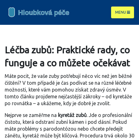
MENU
Léčba zubů: Praktické rady, co
funguje a co můžete očekávat
Máte pocit, že vaše zuby potřebují něco víc než jen běžné
čištění? V tom případě je čas podívat se na různé léčebné
možnosti, které vám pomohou získat zdravý úsměv. V
tomto článku projdeme nejčastější zákroky – od kyretáže
po rovnátka – a ukážeme, kdy je dobré je zvolit.
Nejprve se zaměřme na
kyretáž zubů
. Jde o profesionální
čistotu, která odstraní zubní kámen i pod dásní. Pokud
máte problémy s parodontózou nebo chcete předejít
zánětu, kyretáž může být klíčová. Procedura trvá okolo 30