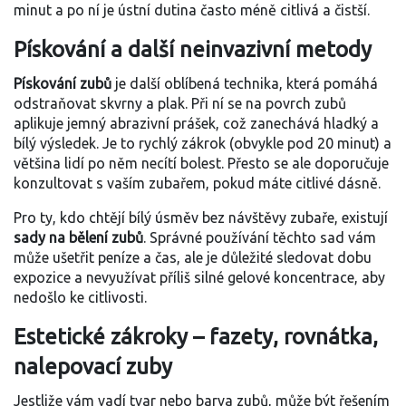
minut a po ní je ústní dutina často méně citlivá a čistší.
Pískování a další neinvazivní metody
Pískování zubů
je další oblíbená technika, která pomáhá
odstraňovat skvrny a plak. Při ní se na povrch zubů
aplikuje jemný abrazivní prášek, což zanechává hladký a
bílý výsledek. Je to rychlý zákrok (obvykle pod 20 minut) a
většina lidí po něm necítí bolest. Přesto se ale doporučuje
konzultovat s vaším zubařem, pokud máte citlivé dásně.
Pro ty, kdo chtějí bílý úsměv bez návštěvy zubaře, existují
sady na bělení zubů
. Správné používání těchto sad vám
může ušetřit peníze a čas, ale je důležité sledovat dobu
expozice a nevyužívat příliš silné gelové koncentrace, aby
nedošlo ke citlivosti.
Estetické zákroky – fazety, rovnátka,
nalepovací zuby
Jestliže vám vadí tvar nebo barva zubů, může být řešením