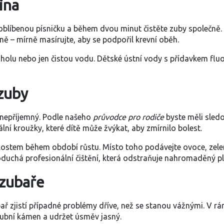
ina
blíbenou písničku a během dvou minut čistěte zuby společně. Důl
ě – mírně masírujte, aby se podpořil krevní oběh.
oholu nebo jen čistou vodu. Dětské ústní vody s přídavkem fluo
 zuby
 nepříjemný. Podle našeho
průvodce pro rodiče
byste měli sled
ní kroužky, které dítě může žvýkat, aby zmírnilo bolest.
stem během období růstu. Místo toho podávejte ovoce, zeleni
duchá profesionální čištění, která odstraňuje nahromaděný pl
 zubaře
ař zjistí případné problémy dříve, než se stanou vážnými. V r
ubní kámen a udržet úsměv jasný.