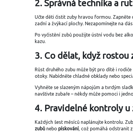
2. Správná technika a rut
Učte děti čistit zuby hravou formou. Zapněte o
zadní a žvýkací plochy. Nezapomínejte na dásn
Po vyčistění zubů použijte ústní vodu bez alk
kazu.
3. Co dělat, když rostou
Růst druhého zubu může být pro dítě i rodiče
otoky. Nabídněte chladné obklady nebo speciál
Vyhněte se slazeným nápojům a tvrdým sladko
navštivte zubaře – někdy může pomoci i jedno
4. Pravidelné kontroly u
Každých šest měsíců naplánujte kontrolu. Zub
zubů
nebo
pískování
, což pomáhá odstranit z