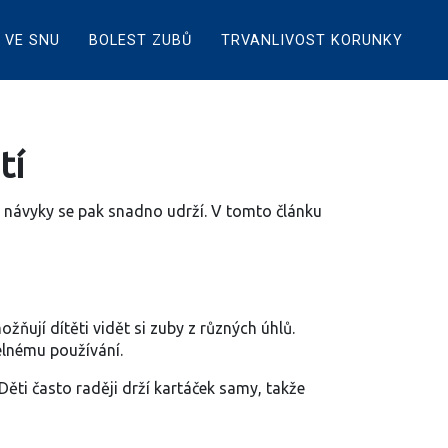
 VE SNU
BOLEST ZUBŮ
TRVANLIVOST KORUNKY
tí
bré návyky se pak snadno udrží. V tomto článku
žňují dítěti vidět si zuby z různých úhlů.
elnému používání.
 Děti často raději drží kartáček samy, takže