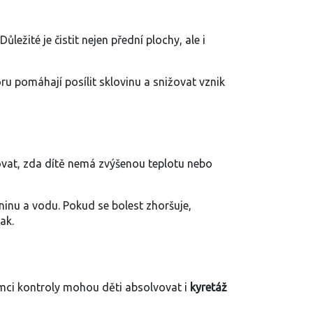
ežité je čistit nejen přední plochy, ale i
ru pomáhají posílit sklovinu a snižovat vznik
ovat, zda dítě nemá zvýšenou teplotu nebo
nu a vodu. Pokud se bolest zhoršuje,
ak.
ámci kontroly mohou děti absolvovat i
kyretáž