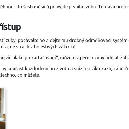
ěhnout do šesti měsíců po vyjde prvního zubu. To dává profe
řístup
istí zuby, pochvalte ho a dejte mu drobný odměňovací systém 
féra, ne strach z bolestivých zákroků.
jvíc plaku po kartáčování“, můžete z péče o zuby udělat zábavu.
eny součást každodenního života a snížíte riziko kazů, zánětů
všechno, co můžete.