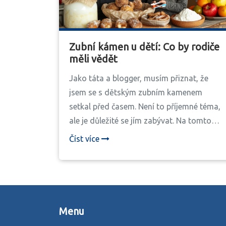
Zubní kámen u dětí: Co by rodiče
měli vědět
Jako táta a blogger, musím přiznat, že
jsem se s dětským zubním kamenem
setkal před časem. Není to příjemné téma,
ale je důležité se jím zabývat. Na tomto
blogu sdílím své zkušenosti a tipy, jak
Číst více
zubní kámen u dětí předcházet a co by
rodiče měli vědět. Podívejte se na mé
praktické rady týkající se dětské orální
hygieny a společně udělejme vše pro
zdravý úsměv našich dětí.
Menu