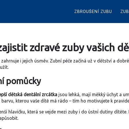
ZBROUŠENÍ ZUBU
ZUB
zajistit zdravé zuby vašich dě
to zahrnuje i jejich úsměv. Zubní péče začíná už v dětství a do
užít.
ní pomůcky
epší dětská dentální zrcátka
jsou lehká, mají měkký úchyt a umo
 barvu, kterou vaše dítě má rádo – tím ho motivujete k pravid
ší hlavičku, která se vejde mezi zuby i do ústní dutiny dítěte.
působit.