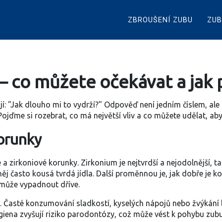
ZBROUŠENÍ ZUBU
ZUB
– co můžete očekávat a jak pr
jí: "Jak dlouho mi to vydrží?" Odpověď není jedním číslem, ale
 Pojďme si rozebrat, co má největší vliv a co můžete udělat, ab
korunky
 a zirkoniové korunky. Zirkonium je nejtvrdší a nejodolnější, t
něj často kousá tvrdá jídla. Další proměnnou je, jak dobře je
 může vypadnout dříve.
Časté konzumování sladkostí, kyselých nápojů nebo žvýkání le
iena zvyšují riziko parodontózy, což může vést k pohybu zub