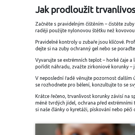
Jak prodloužit trvanlivo
Začněte s pravidelným čištěním – čistěte zub
raději použijte nylonovou štětku než kovovou
Pravidelné kontroly u zubaře jsou klíčové. Pr
dejte si na zuby ochranný gel nebo se poraď
Vyvarujte se extrémních teplot – horké čaje a
pořídit náhradu, zvažte zirkoniové korunky – 
V neposlední řadě věnujte pozornost dalším úk
se rozhodnete pro bělení, konzultujte to se 
Krátce řečeno, trvanlivost korunky závisí na 
méně tvrdých jídel, ochrana před extrémními t
si naše články o kyretáži, pískování nebo péči