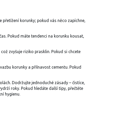
e přetížení korunky; pokud vás něco zapíchne,
y včas. Pokud máte tendenci na korunku kousat,
což zvyšuje riziko prasklin. Pokud si chcete
it vazbu korunky a přilnavost cementu. Pokud
rolách. Dodržujte jednoduché zásady – čistíce,
drží roky. Pokud hledáte další tipy, přečtěte
tní hygienu.