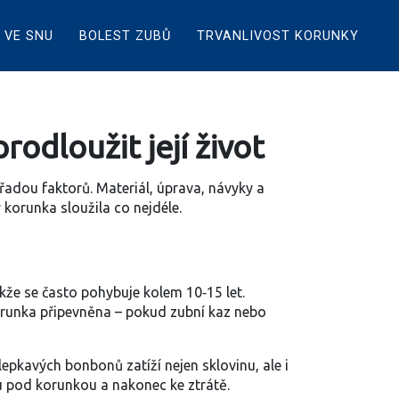
 VE SNU
BOLEST ZUBŮ
TRVANLIVOST KORUNKY
odloužit její život
 řadou faktorů. Materiál, úprava, návyky a
y korunka sloužila co nejdéle.
akže se často pohybuje kolem 10‑15 let.
 korunka připevněna – pokud zubní kaz nebo
pkavých bonbonů zatíží nejen sklovinu, ale i
u pod korunkou a nakonec ke ztrátě.