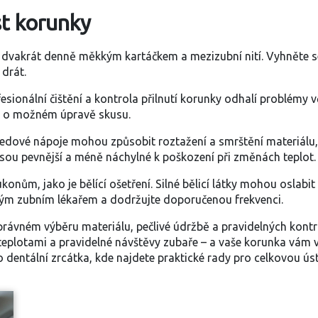
st korunky
y dvakrát denně měkkým kartáčkem a mezizubní nití. Vyhněte s
 drát.
ofesionální čištění a kontrola přilnutí korunky odhalí problém
te o možném úpravě skusu.
 ledové nápoje mohou způsobit roztažení a smrštění materiálu, 
jsou pevnější a méně náchylné k poškození při změnách teplot.
onům, jako je bělící ošetření. Silné bělicí látky mohou oslab
svým zubním lékařem a dodržujte doporučenou frekvenci.
správném výběru materiálu, pečlivé údržbě a pravidelných kont
eplotami a pravidelné návštěvy zubaře – a vaše korunka vám vy
 o dentální zrcátka, kde najdete praktické rady pro celkovou ús