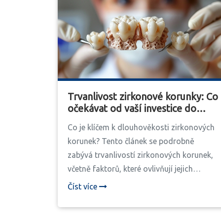
Trvanlivost zirkonové korunky: Co
očekávat od vaší investice do
zdraví úst
Co je klíčem k dlouhověkosti zirkonových
korunek? Tento článek se podrobně
zabývá trvanlivostí zirkonových korunek,
včetně faktorů, které ovlivňují jejich
životnost, porovnání s jinými typy korunek
Číst více
a údržbou, která je potřebná k jejich
zachování. Ponořte se do podstaty