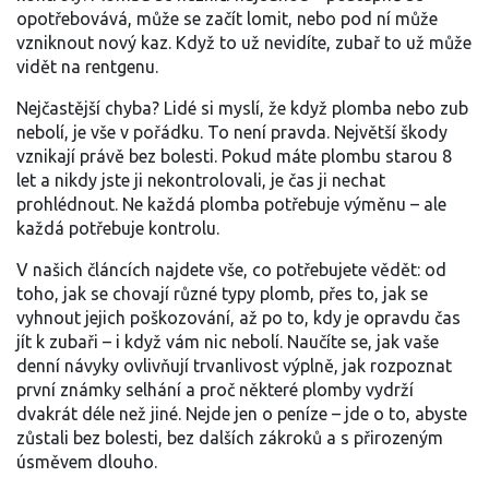
opotřebovává, může se začít lomit, nebo pod ní může
vzniknout nový kaz. Když to už nevidíte, zubař to už může
vidět na rentgenu.
Nejčastější chyba? Lidé si myslí, že když plomba nebo zub
nebolí, je vše v pořádku. To není pravda. Největší škody
vznikají právě bez bolesti. Pokud máte plombu starou 8
let a nikdy jste ji nekontrolovali, je čas ji nechat
prohlédnout. Ne každá plomba potřebuje výměnu – ale
každá potřebuje kontrolu.
V našich článcích najdete vše, co potřebujete vědět: od
toho, jak se chovají různé typy plomb, přes to, jak se
vyhnout jejich poškozování, až po to, kdy je opravdu čas
jít k zubaři – i když vám nic nebolí. Naučíte se, jak vaše
denní návyky ovlivňují trvanlivost výplně, jak rozpoznat
první známky selhání a proč některé plomby vydrží
dvakrát déle než jiné. Nejde jen o peníze – jde o to, abyste
zůstali bez bolesti, bez dalších zákroků a s přirozeným
úsměvem dlouho.