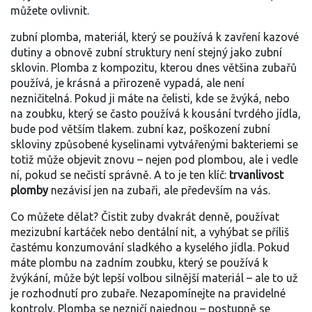
můžete ovlivnit.
zubní plomba
,
materiál, který se používá k zavření kazové
dutiny a obnově zubní struktury
není stejný jako zubní
sklovin. Plomba z kompozitu, kterou dnes většina zubařů
používá, je krásná a přirozeně vypadá, ale není
nezničitelná. Pokud ji máte na čelisti, kde se žvýká, nebo
na zoubku, který se často používá k kousání tvrdého jídla,
bude pod větším tlakem.
zubní kaz
,
poškození zubní
skloviny způsobené kyselinami vytvářenými bakteriemi
se
totiž může objevit znovu – nejen pod plombou, ale i vedle
ní, pokud se nečistí správně. A to je ten klíč:
trvanlivost
plomby
nezávisí jen na zubaři, ale především na vás.
Co můžete dělat? Čistit zuby dvakrát denně, používat
mezizubní kartáček nebo dentální nit, a vyhýbat se příliš
častému konzumování sladkého a kyselého jídla. Pokud
máte plombu na zadním zoubku, který se používá k
žvýkání, může být lepší volbou silnější materiál – ale to už
je rozhodnutí pro zubaře. Nezapomínejte na pravidelné
kontroly. Plomba se nezničí najednou – postupně se