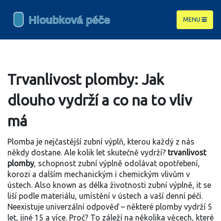
MENU
Trvanlivost plomby: Jak
dlouho vydrží a co na to vliv
má
Plomba je nejčastější zubní výplň, kterou každý z nás
někdy dostane. Ale kolik let skutečně vydrží?
trvanlivost
plomby
,
schopnost zubní výplně odolávat opotřebení,
korozi a dalším mechanickým i chemickým vlivům v
ústech
. Also known as
délka životnosti zubní výplně
, it se
liší podle materiálu, umístění v ústech a vaší denní péči.
Neexistuje univerzální odpověď – některé plomby vydrží 5
let, jiné 15 a více. Proč? To záleží na několika věcech, které