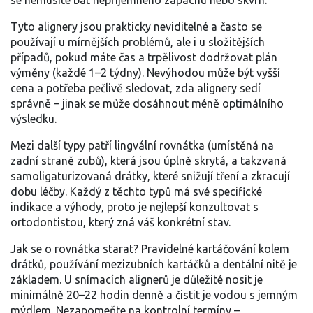
se nemusíte bát nepříjemného zápachu nebo skvrn.
Tyto alignery jsou prakticky neviditelné a často se
používají u mírnějších problémů, ale i u složitějších
případů, pokud máte čas a trpělivost dodržovat plán
výměny (každé 1–2 týdny). Nevýhodou může být vyšší
cena a potřeba pečlivě sledovat, zda alignery sedí
správně – jinak se může dosáhnout méně optimálního
výsledku.
Mezi další typy patří lingvální rovnátka (umístěná na
zadní straně zubů), která jsou úplně skrytá, a takzvaná
samoligaturizovaná drátky, které snižují tření a zkracují
dobu léčby. Každý z těchto typů má své specifické
indikace a výhody, proto je nejlepší konzultovat s
ortodontistou, který zná váš konkrétní stav.
Jak se o rovnátka starat? Pravidelné kartáčování kolem
drátků, používání mezizubních kartáčků a dentální nitě je
základem. U snímacích alignerů je důležité nosit je
minimálně 20–22 hodin denně a čistit je vodou s jemným
mýdlem. Nezapomeňte na kontrolní termíny –