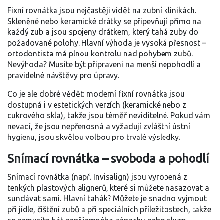
Fixní rovnátka jsou nejčastěji vidět na zubní klinikách.
Skleněné nebo keramické drátky se připevňují přímo na
každý zub a jsou spojeny drátkem, který tahá zuby do
požadované polohy. Hlavní výhoda je vysoká přesnost –
ortodontista má plnou kontrolu nad pohybem zubů.
Nevýhoda? Musíte být připraveni na menší nepohodlí a
pravidelné návštěvy pro úpravy.
Co je ale dobré vědět: moderní fixní rovnátka jsou
dostupná i v estetických verzích (keramické nebo z
cukrového skla), takže jsou téměř neviditelné. Pokud vám
nevadí, že jsou nepřenosná a vyžadují zvláštní ústní
hygienu, jsou skvělou volbou pro trvalé výsledky.
Snímací rovnátka – svoboda a pohodlí
Snímací rovnátka (např. Invisalign) jsou vyrobená z
tenkých plastových alignerů, které si můžete nasazovat a
sundávat sami. Hlavní tahák? Můžete je snadno vyjmout
při jídle, čištění zubů a při speciálních příležitostech, takže