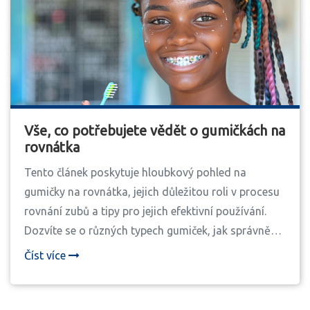
Vše, co potřebujete vědět o gumičkách na
rovnátka
Tento článek poskytuje hloubkový pohled na
gumičky na rovnátka, jejich důležitou roli v procesu
rovnání zubů a tipy pro jejich efektivní používání.
Dozvíte se o různých typech gumiček, jak správně
pečovat o zuby s rovnátky a jak předcházet běžným
Číst více
problémům. Tento průvodce je nepostradatelným
zdrojem pro každého, kdo chce dosáhnout
perfektního úsměvu bez zbytečných komplikací.