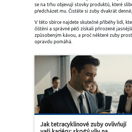
se na trhu objevují stovky produktů, které slib
předcházet mu. Čistěte si zuby dvakrát denně, 
V této sbírce najdete skutečné příběhy lidí, kt
čištění a správné péči získali přirozeně jasnějš
způsobeným kávou, a proč některé zuby prostě 
opravdu pomáhá.
Jak tetracyklinové zuby ovlivňují
vaši kariéru: skrytý vliv na