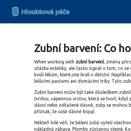
Zubní barvení: Co ho
When working with
zubní barvení
,
změna přiro
otázka estetiky, ale často signál o tom, co se 
kvůli lékům, které jste brali v dětství. Napříkl
bělicími pastami ani domácími triky. Tyto zub
Zubní barvení může být také důsledkem
zubní
tvrdou, vápennou vrstvu, která se tvoří, když 
dásní nebo odtažené dásně, zuby se mohou barvi
příznak, že vaše dásně bojují.
Někteří lidé věří, že bělení zubů vyřeší všec
nákladná zábava. Plomby zůstanou stejné. Kor