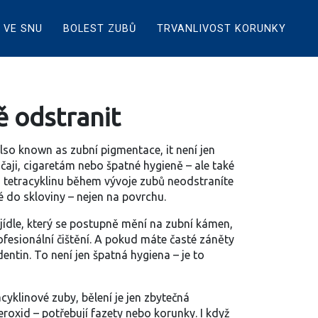
 VE SNU
BOLEST ZUBŮ
TRVANLIVOST KORUNKY
ě odstranit
Also known as
zubní pigmentace
, it
není jen
čaji, cigaretám nebo špatné hygieně – ale také
 tetracyklinu během vývoje zubů
neodstraníte
 do skloviny – nejen na povrchu.
jídle
, který se postupně mění na
zubní kámen
,
ofesionální čištění. A pokud máte časté záněty
entin. To není jen špatná hygiena – je to
cyklinové zuby, bělení je jen zbytečná
oxid – potřebují fazety nebo korunky. I když