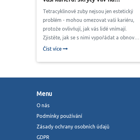
sebevědomí a profesní úspěch
Tetracyklinové zuby nejsou jen estetický
problém - mohou omezovat vaši kariéru,
protože ovlivňují, jak vás lidé vnímají.
Zjistěte, jak se s nimi vypořádat a obnovit
sebevědomí.
Číst více
Menu
O nás
Podmínky používání
Zásady ochrany osobních údajů
GDPR