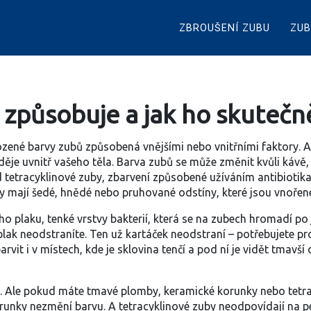
ZBROUŠENÍ ZUBU
ZUB
 způsobuje a jak ho skutečn
zené barvy zubů způsobená vnějšími nebo vnitřními faktory
. 
děje uvnitř vašeho těla
.
Barva zubů se může změnit kvůli kávě, 
ad
tetracyklinové zuby
,
zbarvení způsobené užíváním antibiotika
y mají šedé, hnědé nebo pruhované odstíny, které jsou vnořené
ho plaku
,
tenké vrstvy bakterií, která se na zubech hromadí po 
plak neodstraníte
. Ten už kartáček neodstraní – potřebujete pr
t i v místech, kde je sklovina tenčí a pod ní je vidět tmavší d
hno. Ale pokud máte tmavé plomby, keramické korunky nebo tetra
unky nezmění barvu. A tetracyklinové zuby neodpovídají na per