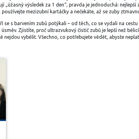
ují „úžasný výsledek za 1 den“, pravda je jednoduchá: nejlepší 
používejte mezizubní kartáčky a nečekáte, až se zuby ztmavnou.
eří se s barvením zubů potýkali – od těch, co se vydali na cestu
í úsměv. Zjistíte, proč ultrazvukový čistič zubů je lepší než běl
nejdou vybělit. Všechno, co potřebujete vědět, abyste neplatil