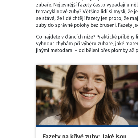
zubaře. Nejlevnější fazety často vypadají uměl
tetracyklinové zuby? Většina lidí si myslí, že 
se stává, že lidé chtějí fazety jen proto, že m
zuby do správné polohy bez brusení
. Fazety j
Co najdete v článcích níže? Praktické příběhy li
vyhnout chybám při výběru zubaře, jaké materi
jinými metodami – od bělení přes plomby až po
Fazety na křivé zuby: Jaké jsou