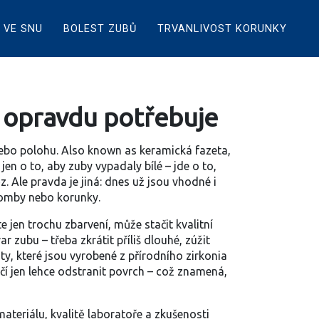
 VE SNU
BOLEST ZUBŮ
TRVANLIVOST KORUNKY
je opravdu potřebuje
 nebo polohu
. Also known as
keramická fazeta
,
en o to, aby zuby vypadaly bílé – jde o to,
z. Ale pravda je jiná: dnes už jsou vhodné i
plomby nebo korunky.
e jen trochu zbarvení, může stačit kvalitní
r zubu – třeba zkrátit příliš dlouhé, zúžit
,
ty, které jsou vyrobené z přírodního zirkonia
tačí jen lehce odstranit povrch – což znamená,
ateriálu, kvalitě laboratoře a zkušenosti