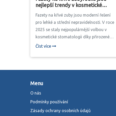
nejlepší trendy v kosmetické
stomatologii v roce 2025
Fazety na křivé zuby jsou moderní řešení
pro lehké a střední nepravidelnosti. V roce
2025 se staly nejpopulárnější volbou v
kosmetické stomatologii díky přirozenému
vzhledu, rychlému zákroku a dlouhé
Číst více
trvanlivosti.
Menu
O nás
Podmínky používání
Zásady ochrany osobních údajů