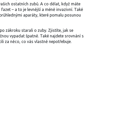
 vašich ostatních zubů. A co dělat, když máte
fazet – a to je levnější a méně invazivní. Také
průhlednými aparáty, které pomalu posunou
po zákroku starali o zuby. Zjistíte, jak se
začnou vypadat špatně. Také najdete srovnání s
li za něco, co vás vlastně nepotřebuje.