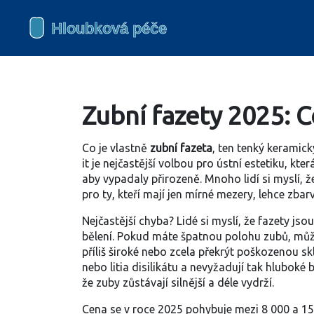
Zubní fazety 2025: C
Co je vlastně
zubní fazeta
,
ten tenký keramický
it
je nejčastější volbou pro ústní estetiku, kt
aby vypadaly přirozeně. Mnoho lidí si myslí, že
pro ty, kteří mají jen mírné mezery, lehce zb
Nejčastější chyba? Lidé si myslí, že fazety js
bělení. Pokud máte špatnou polohu zubů, může bý
příliš široké nebo zcela překrýt poškozenou s
nebo litia disilikátu a nevyžadují tak hluboké 
že zuby zůstávají silnější a déle vydrží.
Cena se v roce 2025 pohybuje mezi 8 000 a 15 