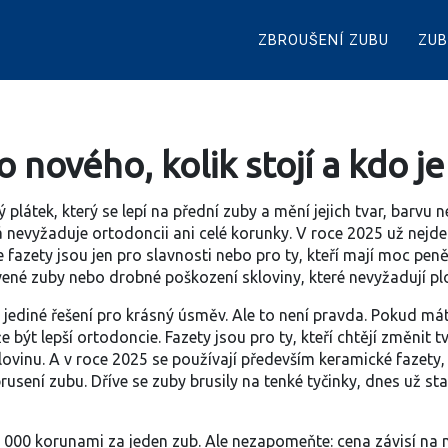
ZBROUŠENÍ ZUBU
ZUB
o nového, kolik stojí a kdo 
 plátek, který se lepí na přední zuby a mění jejich tvar, barvu
erá nevyžaduje ortodoncii ani celé korunky
.
V roce 2025 už nejde j
 fazety jsou jen pro slavnosti nebo pro ty, kteří mají moc peně
arvené zuby nebo drobné poškození skloviny, které nevyžadují 
ou jediné řešení pro krásný úsměv. Ale to není pravda. Pokud mát
t lepší ortodoncie. Fazety jsou pro ty, kteří chtějí změnit tva
klovinu. A v roce 2025 se používají především
keramické fazety
brusení zubu
. Dříve se zuby brusily na tenké tyčinky, dnes už s
000 korunami za jeden zub. Ale nezapomeňte: cena závisí na m