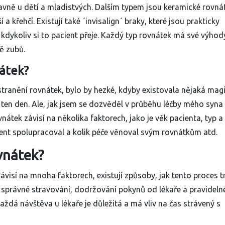
lavně u dětí a mladistvých. Dalším typem jsou keramické rovná
ší a křehčí. Existují také ´invisalign´ braky, které jsou prakticky
kdykoliv si to pacient přeje. Každý typ rovnátek má své výhod
ě zubů.
átek?
stranění rovnátek, bylo by hezké, kdyby existovala nějaká mag
e ten den. Ale, jak jsem se dozvěděl v průběhu léčby mého syna
átek závisí na několika faktorech, jako je věk pacienta, typ a
ent spolupracoval a kolik péče věnoval svým rovnátkům atd.
vnátek?
závisí na mnoha faktorech, existují způsoby, jak tento proces 
ek, správné stravování, dodržování pokynů od lékaře a pravideln
každá návštěva u lékaře je důležitá a má vliv na čas strávený s