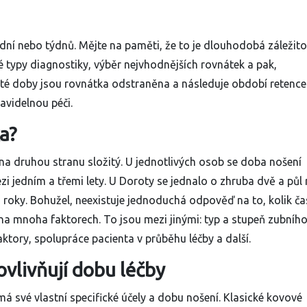
 dní nebo týdnů. Mějte na paměti, že to je dlouhodobá záležito
 typy diagnostiky, výběr nejvhodnějších rovnátek a pak,
ité doby jsou rovnátka odstraněna a následuje období retence.
avidelnou péči.
a?
na druhou stranu složitý. U jednotlivých osob se doba nošení
ezi jedním a třemi lety. U Doroty se jednalo o zhruba dvě a půl 
 roky. Bohužel, neexistuje jednoduchá odpověď na to, kolik č
 na mnoha faktorech. To jsou mezi jinými: typ a stupeň zubníh
ktory, spolupráce pacienta v průběhu léčby a další.
ovlivňují dobu léčby
á své vlastní specifické účely a dobu nošení. Klasické kovové