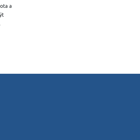
rota a
ýt
,