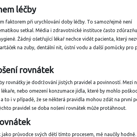
hem léčby
ím faktorem při urychlování doby léčby. To samozřejmě není
ematikou setkal. Média i zdravotnické instituce často zdůrazňuj
ygieně. Žádný ošetřující lékař nechce vidět pacienta, který ne
artáček na zuby, dentální nit, ústní vodu a další pomůcky pro p
nošení rovnátek
čby rovnátky je dodržování jistých pravidel a povinností. Mezi 
ů lékaře, nebo omezení konzumace jídla, které by mohlo poškod
 a to i v případě, že se některá pravidla mohou zdát na první 
chto pravidel se doba nošení rovnátek může protáhnout.
rovnátek
ak jako průvodce svých dětí tímto procesem, mě naučily hodně. 