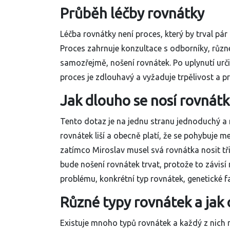
Průběh léčby rovnátky
Léčba rovnátky není proces, který by trval pár
Proces zahrnuje konzultace s odborníky, různé
samozřejmě, nošení rovnátek. Po uplynutí urč
proces je zdlouhavý a vyžaduje trpělivost a pr
Jak dlouho se nosí rovnátk
Tento dotaz je na jednu stranu jednoduchý a 
rovnátek liší a obecně platí, že se pohybuje m
zatímco Miroslav musel svá rovnátka nosit tři
bude nošení rovnátek trvat, protože to závisí
problému, konkrétní typ rovnátek, genetické fa
Různé typy rovnátek a jak 
Existuje mnoho typů rovnátek a každý z nich m