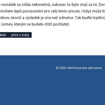
rovnátek se zdála nekonečná, nakonec to bylo stojí za to. Do
 mnohem lepší porozumění pro celý tento proces. I když může b
ednou skončí a výsledek je více než odměna. Tak buďte trpěliví
t úsměv, kterým se budete chtít pochlubit.
nátek
péče o zuby
© 2026. Všechna práva vyhrazena.