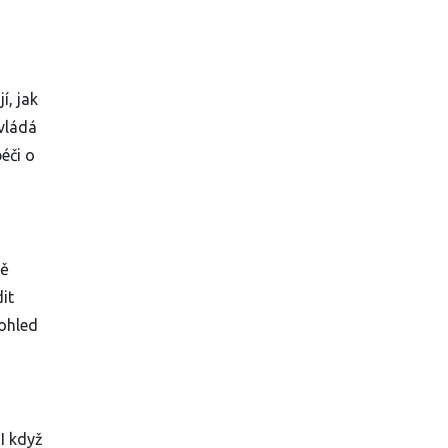
í, jak
zvládá
éči o
ně
it
pohled
I když