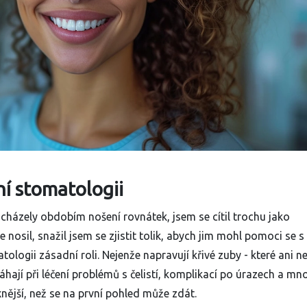
í stomatologii
cházely obdobím nošení rovnátek, jsem se cítil trochu jako
 nosil, snažil jsem se zjistit tolik, abych jim mohl pomoci se s
ologii zásadní roli. Nejenže napravují křivé zuby - které ani n
máhají při léčení problémů s čelistí, komplikací po úrazech a mn
nější, než se na první pohled může zdát.