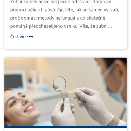
Zubní kámen nelze bezpečně odstranit doma ani
pomocí bělicích pásů. Zjistěte, jak se kámen vytváří,
proč domácí metody nefungují a co skutečně
pomáhá předcházet jeho vzniku. Víte, že zubní
kámen může vést k ztrátě zubů?
Číst více