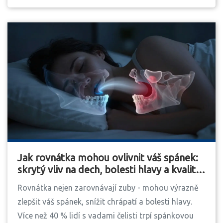
Jak rovnátka mohou ovlivnit váš spánek:
skrytý vliv na dech, bolesti hlavy a kvalitu
odpočinku
Rovnátka nejen zarovnávají zuby - mohou výrazně
zlepšit váš spánek, snížit chrápatí a bolesti hlavy.
Více než 40 % lidí s vadami čelisti trpí spánkovou