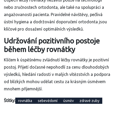
Úspěch léčby rovnátky nezávisí pouze na technologii
nebo zručnostech ortodonta, ale také na spolupráci a
angažovanosti pacienta. Pravidelné návštěvy, pečlivá
ústní hygiena a dodržování doporučení ortodonta jsou
klíčové pro dosažení optimálních výsledků.
Udržování pozitivního postoje
během léčby rovnátky
Klíčem k úspěšnému zvládnutí léčby rovnátky je pozitivní
postoj. Přijetí dočasné nepohodlí za cenu dlouhodobých
výsledků, hledání radosti v malých vítězstvích a podpora
od blízkých mohou udělat cestu za krásným úsměvem
mnohem příjemnější.
Štítky:
rovnátka
sebevědomí
úsměv
zdravé zuby