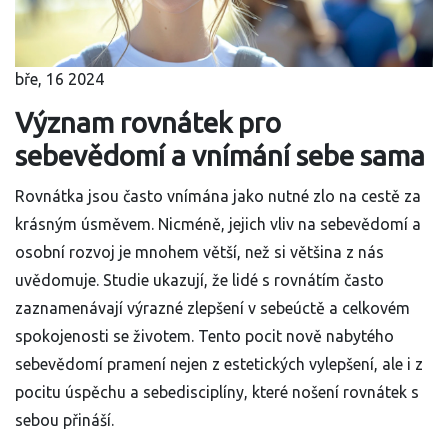
bře, 16 2024
Význam rovnátek pro
sebevědomí a vnímání sebe sama
Rovnátka jsou často vnímána jako nutné zlo na cestě za
krásným úsměvem. Nicméně, jejich vliv na sebevědomí a
osobní rozvoj je mnohem větší, než si většina z nás
uvědomuje. Studie ukazují, že lidé s rovnátím často
zaznamenávají výrazné zlepšení v sebeúctě a celkovém
spokojenosti se životem. Tento pocit nově nabytého
sebevědomí pramení nejen z estetických vylepšení, ale i z
pocitu úspěchu a sebedisciplíny, které nošení rovnátek s
sebou přináší.