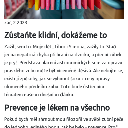
zář, 2 2023
Zůstaňte klidní, dokážeme to
Zažil jsem to. Moje děti, Libor i Simona, zažily to. Stačí
jedna nepatrná chyba při hraní na dvorku, a přední zúbek
je pryč. Představa placení astronomických sum za opravu
prasklého zubu může být víceméně děsivá. Ale nebojte se,
existují způsoby, jak se vyhnout šoku z ceny opravy
ulomeného předního zubu. Toto bude ústředním
tématem našeho dnešního článku.
Prevence je lékem na všechno
Pokud bych měl shrnout mou filozofii ve světě zubní péče
do jednoho jediného bodu, tak by bylo - prevence. Proč