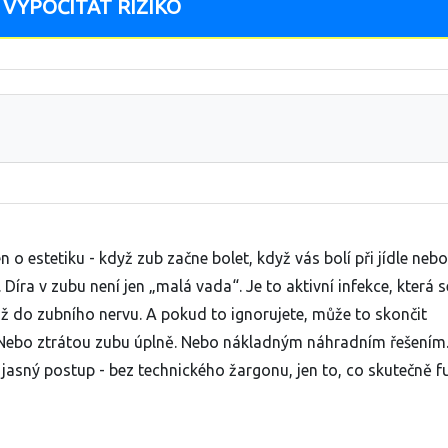
VYPOČÍTAT RIZIKO
n o estetiku - když zub začne bolet, když vás bolí při jídle neb
 Díra v zubu není jen „malá vada“. Je to aktivní infekce, která s
 až do zubního nervu. A pokud to ignorujete, může to skončit
Nebo ztrátou zubu úplně. Nebo nákladným náhradním řešením
 jasný postup - bez technického žargonu, jen to, co skutečně f