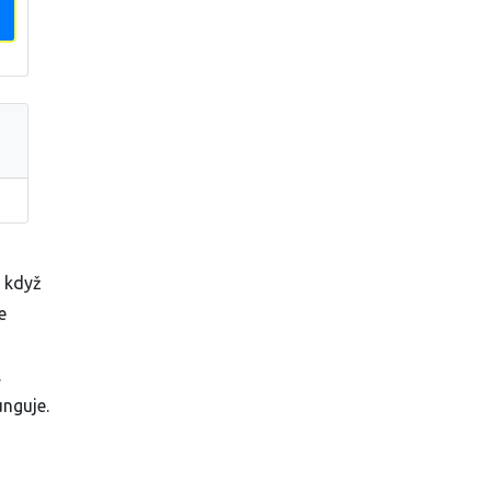
o když
e
.
unguje.