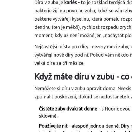
Díra v zubu je
kariés
- to je rozklad tvrdých tk
bakterie žijí na povrchu zubu, když se vám zbyt
bakterie vytvářejí kyselinu, která pomalu rozp
dentinu (ten je měkčí), rychlost rozpadu zrychl
moment, kdy už není možné jen „nachytat plo
Nejčastější místa pro díry: mezery mezi zuby,
vytvářejí nové díry pod ní. Pokud vám někdo řek
velká díra za tři měsíce.
Když máte díru v zubu - co
Nemůžete si díru v zubu opravit doma. Neexis
zpomalit poškození, dokud se nedostanete k z
Čistěte zuby dvakrát denně
- s fluoridovou
sklovině.
Používejte nit
- alespoň jednou denně. Díry 