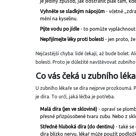
je jediný způsob, jak odstranit plak tam, k
Vyhněte se sladkým nápojům
- včetně „zdra
mění na kyselinu.
Pijte vodu po jídle
- to pomůže vypláchnout z
Nepřijímejte léky proti bolesti
- jen proto, že
Nejčastější chyba: lidé čekají, až bude bolet. A
bolesti. Proto je důležité navštěvovat zubního 
Co vás čeká u zubního léka
U zubního lékaře se díra nejprve prozkoumá. Po
je díra. To určí, jaká léčba je potřeba.
Malá díra (jen ve sklovině)
- opraví se
plom
přesně přizpůsobené tvaru zubu. Nebo z
sk
Středně hluboká díra (do dentinu)
- také se
díra blízko nervu, lékař může použít
podlož