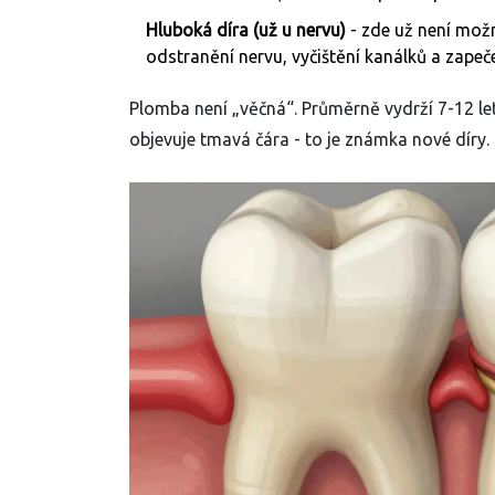
Hluboká díra (už u nervu)
- zde už není mož
odstranění nervu, vyčištění kanálků a zapeč
Plomba není „věčná“. Průměrně vydrží 7-12 le
objevuje tmavá čára - to je známka nové díry. 