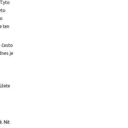
 Tyto
yto
do
e ten
e často
dnes je
ůžete
. Nit