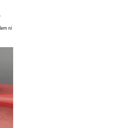
.
lem ní