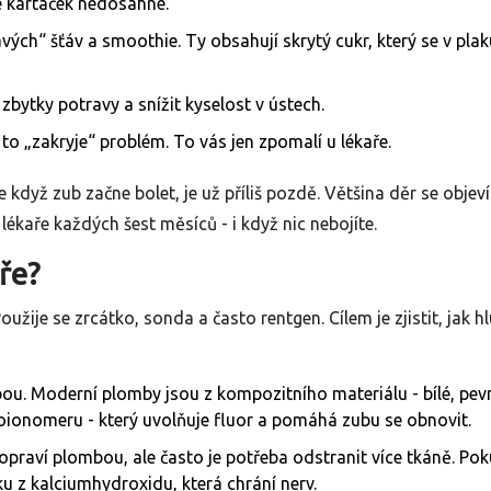
de kartáček nedosáhne.
vých“ šťáv a smoothie. Ty obsahují skrytý cukr, který se v plak
bytky potravy a snížit kyselost v ústech.
 to „zakryje“ problém. To vás jen zpomalí u lékaře.
le když zub začne bolet, je už příliš pozdě. Většina děr se objev
lékaře každých šest měsíců - i když nic nebojíte.
ře?
užije se zrcátko, sonda a často rentgen. Cílem je zjistit, jak 
bou
. Moderní plomby jsou z
kompozitního materiálu
- bílé, pev
loionomeru
- který uvolňuje fluor a pomáhá zubu se obnovit.
 opraví plombou, ale často je potřeba odstranit více tkáně. Pok
ku
z kalciumhydroxidu, která chrání nerv.