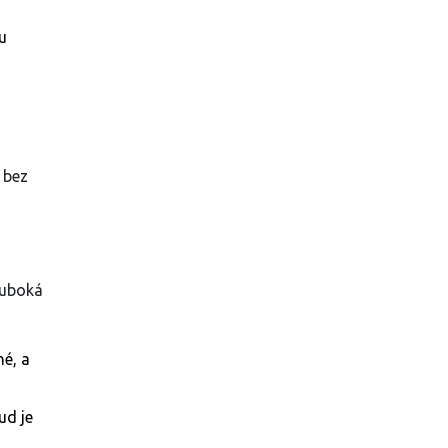
u
í bez
hluboká
né, a
ud je