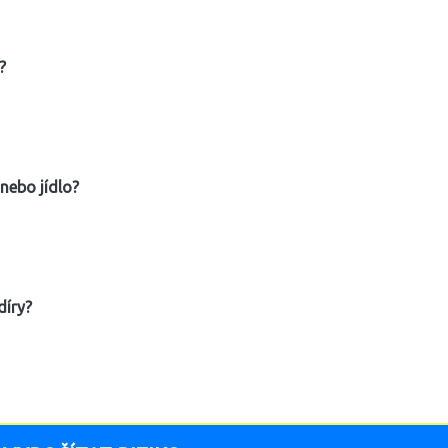
?
nebo jídlo?
díry?