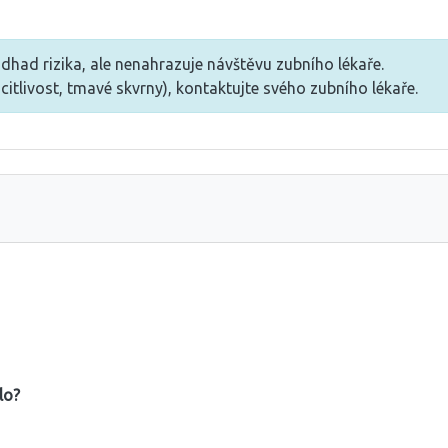
dhad rizika, ale nenahrazuje návštěvu zubního lékaře.
citlivost, tmavé skvrny), kontaktujte svého zubního lékaře.
lo?