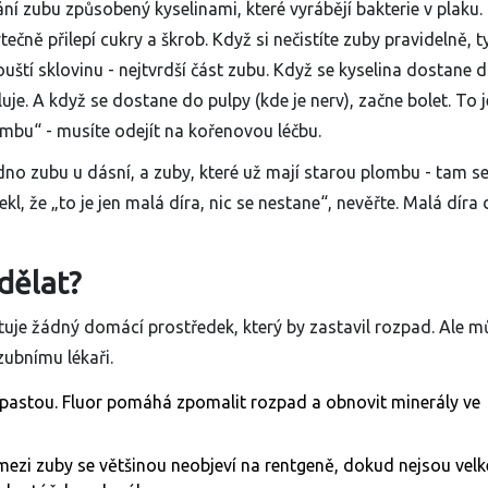
ání zubu způsobený kyselinami, které vyrábějí bakterie v plaku
.
ečně přilepí cukry a škrob. Když si nečistíte zuby pravidelně, t
ouští sklovinu - nejtvrdší část zubu. Když se kyselina dostane 
uje. A když se dostane do pulpy (kde je nerv), začne bolet. To j
mbu“ - musíte odejít na kořenovou léčbu.
 dno zubu u dásní, a zuby, které už mají starou plombu - tam s
l, že „to je jen malá díra, nic se nestane“, nevěřte. Malá díra 
 dělat?
tuje žádný domácí prostředek, který by zastavil rozpad. Ale m
ubnímu lékaři.
 pastou. Fluor pomáhá zpomalit rozpad a obnovit minerály ve
mezi zuby se většinou neobjeví na rentgeně, dokud nejsou velké