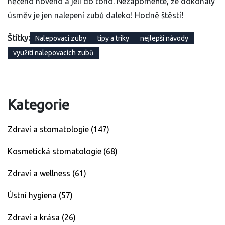
něčeho nového a jeli do toho. Nezapomeňte, že dokonalý
úsměv je jen nalepení zubů daleko! Hodně štěstí!
Štítky:
Nalepovací zuby
tipy a triky
nejlepší návody
využití nalepovacích zubů
Kategorie
Zdraví a stomatologie
(147)
Kosmetická stomatologie
(68)
Zdraví a wellness
(61)
Ústní hygiena
(57)
Zdraví a krása
(26)