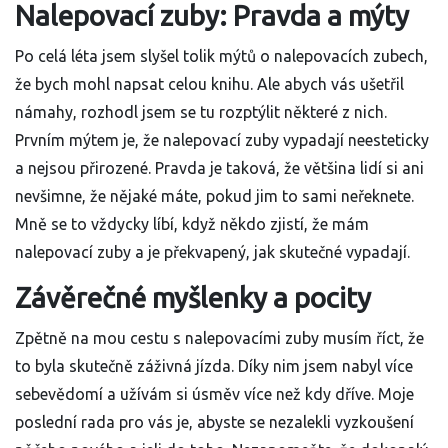
Nalepovací zuby: Pravda a mýty
Po celá léta jsem slyšel tolik mýtů o nalepovacích zubech,
že bych mohl napsat celou knihu. Ale abych vás ušetřil
námahy, rozhodl jsem se tu rozptýlit některé z nich.
Prvním mýtem je, že nalepovací zuby vypadají neesteticky
a nejsou přirozené. Pravda je taková, že většina lidí si ani
nevšimne, že nějaké máte, pokud jim to sami neřeknete.
Mně se to vždycky líbí, když někdo zjistí, že mám
nalepovací zuby a je překvapený, jak skutečné vypadají.
Závěrečné myšlenky a pocity
Zpětně na mou cestu s nalepovacími zuby musím říct, že
to byla skutečně záživná jízda. Díky nim jsem nabyl více
sebevědomí a užívám si úsměv více než kdy dříve. Moje
poslední rada pro vás je, abyste se nezalekli vyzkoušení