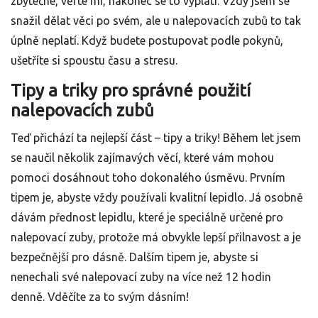
zbytečné, věřte mi, nakonec se to vyplatí. Vždy jsem se
snažil dělat věci po svém, ale u nalepovacích zubů to tak
úplně neplatí. Když budete postupovat podle pokynů,
ušetříte si spoustu času a stresu.
Tipy a triky pro správné použití
nalepovacích zubů
Teď přichází ta nejlepší část – tipy a triky! Během let jsem
se naučil několik zajímavých věcí, které vám mohou
pomoci dosáhnout toho dokonalého úsměvu. Prvním
tipem je, abyste vždy používali kvalitní lepidlo. Já osobně
dávám přednost lepidlu, které je speciálně určené pro
nalepovací zuby, protože má obvykle lepší přilnavost a je
bezpečnější pro dásně. Dalším tipem je, abyste si
nenechali své nalepovací zuby na více než 12 hodin
denně. Vděčíte za to svým dásním!