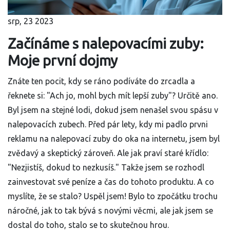
srp, 23 2023
Začínáme s nalepovacími zuby:
Moje první dojmy
Znáte ten pocit, kdy se ráno podíváte do zrcadla a
řeknete si: "Ach jo, mohl bych mít lepší zuby"? Určitě ano.
Byl jsem na stejné lodi, dokud jsem nenašel svou spásu v
nalepovacích zubech. Před pár lety, kdy mi padlo prvni
reklamu na nalepovací zuby do oka na internetu, jsem byl
zvědavý a skeptický zároveň. Ale jak praví staré křídlo:
"Nezjistíš, dokud to nezkusíš." Takže jsem se rozhodl
zainvestovat své peníze a čas do tohoto produktu. A co
myslíte, že se stalo? Uspěl jsem! Bylo to zpočátku trochu
náročné, jak to tak bývá s novými věcmi, ale jak jsem se
dostal do toho, stalo se to skutečnou hrou.