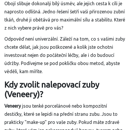
Obojí slibuje dokonalý bílý úsměv, ale jejich cesta k cíli je
naprosto odlišná. Jedno řešení šetří vaši přirozenou zubní
tkáň, druhé ji obětává pro maximální sílu a stabilitu. Které
z nich vybere právě pro vás?
Odpověď není univerzální. Záleží na tom, co s vašimi zuby
chcete dělat, jak jsou poškozené a kolik jste ochotni
investovat nejen do počáteční léčby, ale i do budoucí
údržby. Podívejme se pod pokličku obou metod, abyste
věděli, kam míříte.
Kdy zvolit nalepovací zuby
(Veneery)?
Veneery
jsou
tenké porcelánové nebo kompozitní
destičky, které se lepidi na přední stranu zubu
. Jsou to
prakticky "make-up" pro vaše zuby. Pokud máte zdravé