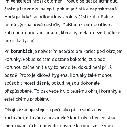
Při
veneerech
hrozí odlomení. Pokud se deska utrhnout,
často ji lze znovu nalepit, pokud je čistá a nepoškozená.
Horší je, když se odlomí kus spolu s částí zubu. Pak je
nutná výroba nové destičky. Dalším rizikem je citlivost
zubu po odbourání smaltu, která by měla odeznít během
několika týdnů.
Při
korunkách
je největším nepřátelom karies pod okrajem
korunky. Pokud se tam dostane bakterie, zub pod
korunou začne hnít a vy to nevidíte, dokud není příliš
pozdě. Proto je klíčová hygiena. Korunky také mohou
způsobit recesi dásně, pokud nejsou dokonale
přizpůsobené. To pak vede k viditelnému okraji korunky a
estetickému problému.
Obojí vyžaduje stejnou péči jako přirozené zuby:
kartování, nitování a pravidelné kontroly u hygienistky.
Ignorování těchto pravidel povede k tomu, že se vám