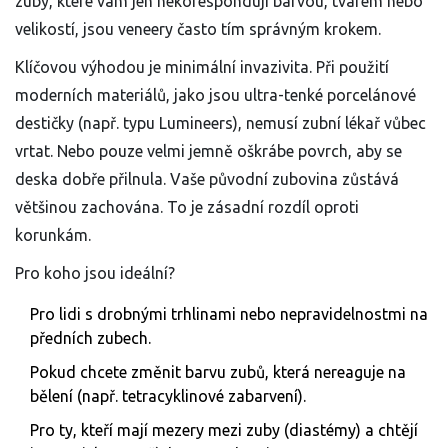
zuby, které vám jen nekorespondují barvou, tvarem nebo
velikostí, jsou veneery často tím správným krokem.
Klíčovou výhodou je minimální invazivita. Při použití
moderních materiálů, jako jsou ultra-tenké porcelánové
destičky (např. typu Lumineers), nemusí zubní lékař vůbec
vrtat. Nebo pouze velmi jemně oškrábe povrch, aby se
deska dobře přilnula. Vaše původní zubovina zůstává
většinou zachována. To je zásadní rozdíl oproti
korunkám.
Pro koho jsou ideální?
Pro lidi s drobnými trhlinami nebo nepravidelnostmi na
předních zubech.
Pokud chcete změnit barvu zubů, která nereaguje na
bělení (např. tetracyklinové zabarvení).
Pro ty, kteří mají mezery mezi zuby (diastémy) a chtějí