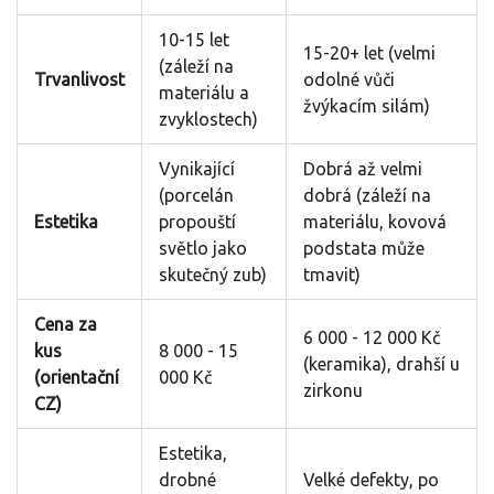
10-15 let
15-20+ let (velmi
(záleží na
Trvanlivost
odolné vůči
materiálu a
žvýkacím silám)
zvyklostech)
Vynikající
Dobrá až velmi
(porcelán
dobrá (záleží na
Estetika
propouští
materiálu, kovová
světlo jako
podstata může
skutečný zub)
tmavit)
Cena za
6 000 - 12 000 Kč
kus
8 000 - 15
(keramika), drahší u
(orientační
000 Kč
zirkonu
CZ)
Estetika,
drobné
Velké defekty, po