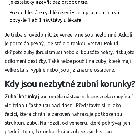
je esteticky uzavřít bez ortodoncie.
Pokud hledáte rychlé řešení - celá procedura trvá
obvykle 1 až 3 návštěvy u lékaře.
Je třeba si uvědomit, že veneery nejsou nezlomné. Ačkoli
je porcelán pevný, jde stále o tenkou vrstvu. Pokud
skřípete zuby (bruxismus) nebo si kousáte nehty, riskujete
odlomení destičky. Také nelze použít na zuby, které mají
velké starší výplně nebo jsou již značně oslabené.
Kdy jsou nezbytné zubní korunky?
Zubní korunky
jsou
umělé nástavce, které zcela obepínají
viditelnou část zubu nad dásní
. Představte si je jako
čepici, která chrání a zároveň nahrazuje poškozenou
strukturu zubu. Na rozdíl od veneerů, které pokrývají jen
přední stěnu, korunka chrání zub ze všech stran.