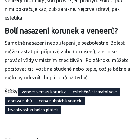
Veneery i korunky jsou prostě jen překrytí. Pokud pod
nimi pokračuje kaz, zub zanikne. Nejprve zdraví, pak
estetika.
Bolí nasazení korunek a veneerů?
Samotné nasazení neboli lepení je bezbolestné. Bolest
může nastat při přípravě zubu (broušení), ale to se
provádí vždy v místním znecitlivění. Po zákroku můžete
pociťovat citlivost na studené nebo teplé, což je běžné a
mělo by odeznít do pár dnů až týdnů.
Štítky:
veneer versus korunky
estetičná stomatologie
oprava zubů
cena zubních korunek
trvanlivost zubních plátek