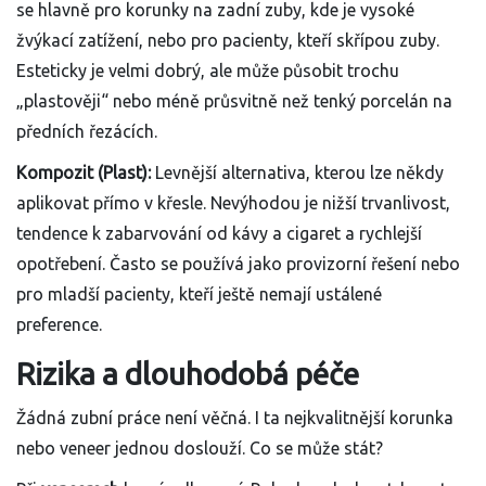
se hlavně pro korunky na zadní zuby, kde je vysoké
žvýkací zatížení, nebo pro pacienty, kteří skřípou zuby.
Esteticky je velmi dobrý, ale může působit trochu
„plastověji“ nebo méně průsvitně než tenký porcelán na
předních řezácích.
Kompozit (Plast):
Levnější alternativa, kterou lze někdy
aplikovat přímo v křesle. Nevýhodou je nižší trvanlivost,
tendence k zabarvování od kávy a cigaret a rychlejší
opotřebení. Často se používá jako provizorní řešení nebo
pro mladší pacienty, kteří ještě nemají ustálené
preference.
Rizika a dlouhodobá péče
Žádná zubní práce není věčná. I ta nejkvalitnější korunka
nebo veneer jednou doslouží. Co se může stát?