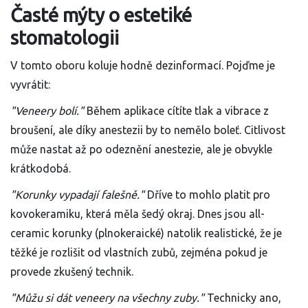
Časté mýty o estetiké
stomatologii
V tomto oboru koluje hodně dezinformací. Pojďme je
vyvrátit:
"Veneery bolí."
Během aplikace cítíte tlak a vibrace z
broušení, ale díky anestezii by to nemělo boleť. Citlivost
může nastat až po odeznění anestezie, ale je obvykle
krátkodobá.
"Korunky vypadají falešně."
Dříve to mohlo platit pro
kovokeramiku, která měla šedý okraj. Dnes jsou all-
ceramic korunky (plnokeraické) natolik realistické, že je
těžké je rozlišit od vlastních zubů, zejména pokud je
provede zkušený technik.
"Můžu si dát veneery na všechny zuby."
Technicky ano,