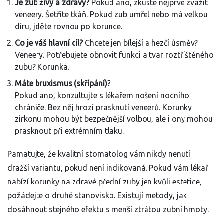
Je zub živý a zdravý?
Pokud ano, zkuste nejprve zvážit
veneery. Šetříte tkáň. Pokud zub umřel nebo má velkou
díru, jděte rovnou po korunce.
Co je váš hlavní cíl?
Chcete jen bílejší a hezčí úsměv?
Veneery. Potřebujete obnovit funkci a tvar roztříštěného
zubu? Korunka.
Máte bruxismus (skřípání)?
Pokud ano, konzultujte s lékařem nošení nocního
chrániče. Bez něj hrozí prasknutí veneerů. Korunky
zirkonu mohou být bezpečnější volbou, ale i ony mohou
prasknout při extrémním tlaku.
Pamatujte, že kvalitní stomatolog vám nikdy nenutí
dražší variantu, pokud není indikovaná. Pokud vám lékař
nabízí korunky na zdravé přední zuby jen kvůli estetice,
požádejte o druhé stanovisko. Existují metody, jak
dosáhnout stejného efektu s menší ztrátou zubní hmoty.