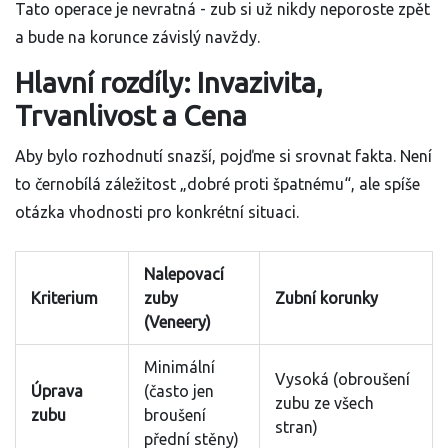
Tato operace je nevratná - zub si už nikdy neporoste zpět
a bude na korunce závislý navždy.
Hlavní rozdíly: Invazivita,
Trvanlivost a Cena
Aby bylo rozhodnutí snazší, pojďme si srovnat fakta. Není
to černobílá záležitost „dobré proti špatnému“, ale spíše
otázka vhodnosti pro konkrétní situaci.
Nalepovací
Kriterium
zuby
Zubní korunky
(Veneery)
Minimální
Vysoká (obroušení
Úprava
(často jen
zubu ze všech
zubu
broušení
stran)
přední stěny)