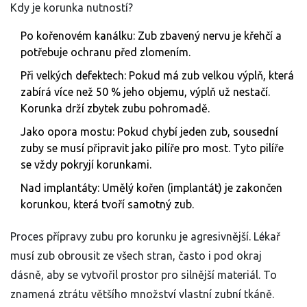
Kdy je korunka nutností?
Po kořenovém kanálku: Zub zbavený nervu je křehčí a
potřebuje ochranu před zlomením.
Při velkých defektech: Pokud má zub velkou výplň, která
zabírá více než 50 % jeho objemu, výplň už nestačí.
Korunka drží zbytek zubu pohromadě.
Jako opora mostu: Pokud chybí jeden zub, sousední
zuby se musí připravit jako pilíře pro most. Tyto pilíře
se vždy pokryjí korunkami.
Nad implantáty: Umělý kořen (implantát) je zakončen
korunkou, která tvoří samotný zub.
Proces přípravy zubu pro korunku je agresivnější. Lékař
musí zub obrousit ze všech stran, často i pod okraj
dásně, aby se vytvořil prostor pro silnější materiál. To
znamená ztrátu většího množství vlastní zubní tkáně.