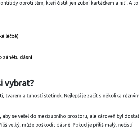
ntitidy oproti těm, kteří čistili jen zubní kartáčkem a nití. A to
ké léčbě)
bo zánětu dásní
i vybrat?
tí, tvarem a tuhostí štětinek. Nejlepší je začít s několika různým
ký, aby se vešel do mezizubního prostoru, ale zároveň byl dosta
íliš velký, může poškodit dásně. Pokud je příliš malý, nečistí