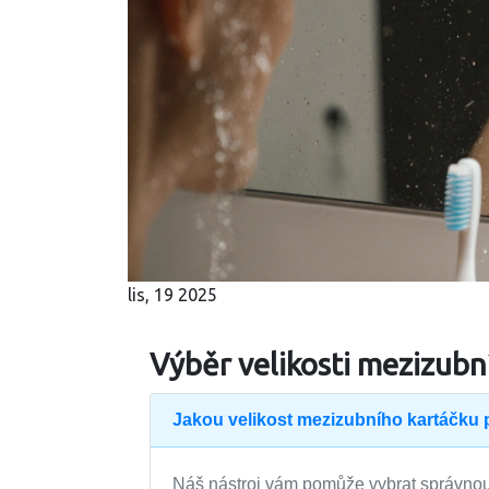
lis, 19 2025
Výběr velikosti mezizubn
Jakou velikost mezizubního kartáčku 
Náš nástroj vám pomůže vybrat správnou