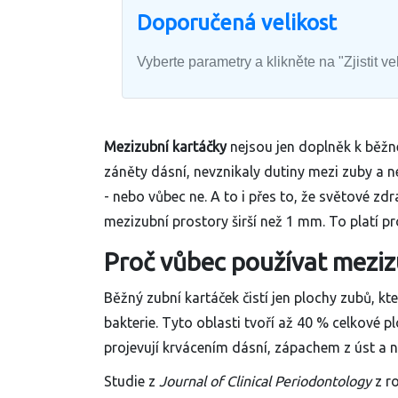
Doporučená velikost
Vyberte parametry a klikněte na "Zjistit v
Mezizubní kartáčky
nejsou jen doplněk k běžn
záněty dásní, nevznikaly dutiny mezi zuby a ne
- nebo vůbec ne. A to i přes to, že světové z
mezizubní prostory širší než 1 mm. To platí 
Proč vůbec používat meziz
Běžný zubní kartáček čistí jen plochy zubů, kte
bakterie. Tyto oblasti tvoří až 40 % celkové pl
projevují krvácením dásní, zápachem z úst a n
Studie z
Journal of Clinical Periodontology
z ro