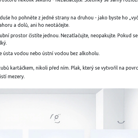
uše ho pohněte z jedné strany na druhou - jako byste ho „vyči
horu a dolů, ani ho neotáčejte.
bní prostor čistíte jednou. Nezatlačujte, neopakujte. Pokud s
lký.
 ústa vodou nebo ústní vodou bez alkoholu.
zubů kartáčkem, nikoli před ním. Plak, který se vytvořil na povr
istí mezery.