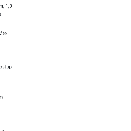
m, 1,0
s
máte
postup
ým
í a