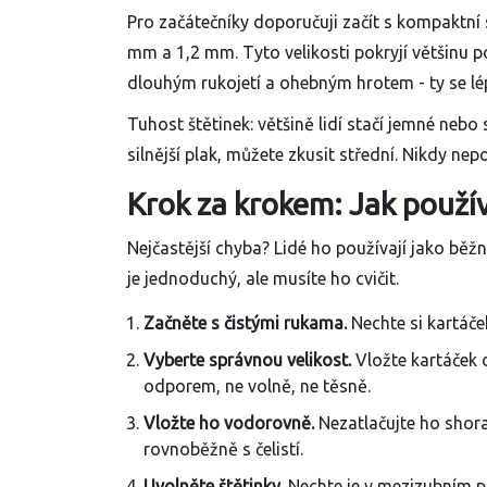
Pro začátečníky doporučuji začít s kompaktní 
mm a 1,2 mm. Tyto velikosti pokryjí většinu 
dlouhým rukojetí a ohebným hrotem - ty se l
Tuhost štětinek: většině lidí stačí jemné neb
silnější plak, můžete zkusit střední. Nikdy n
Krok za krokem: Jak použí
Nejčastější chyba? Lidé ho používají jako běž
je jednoduchý, ale musíte ho cvičit.
Začněte s čistými rukama.
Nechte si kartáče
Vyberte správnou velikost.
Vložte kartáček 
odporem, ne volně, ne těsně.
Vložte ho vodorovně.
Nezatlačujte ho shor
rovnoběžně s čelistí.
Uvolněte štětinky.
Nechte je v mezizubním pr