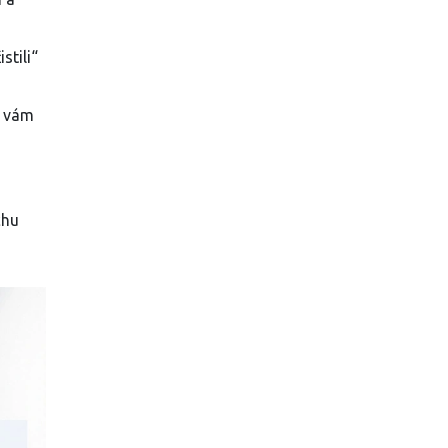
stili“
e vám
chu