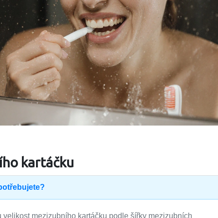
ího kartáčku
potřebujete?
 velikost mezizubního kartáčku podle šířky mezizubních