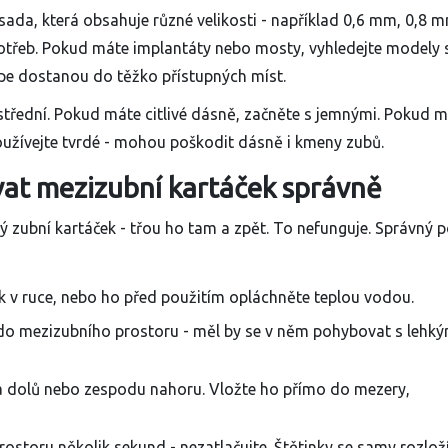
sada, která obsahuje různé velikosti - například 0,6 mm, 0,8 m
potřeb. Pokud máte implantáty nebo mosty, vyhledejte modely 
épe dostanou do těžko přístupných míst.
o střední. Pokud máte citlivé dásně, začněte s jemnými. Pokud 
epoužívejte tvrdé - mohou poškodit dásně i kmeny zubů.
vat mezizubní kartáček správně
ný zubní kartáček - třou ho tam a zpět. To nefunguje. Správný 
k v ruce, nebo ho před použitím opláchněte teplou vodou.
do mezizubního prostoru - měl by se v něm pohybovat s lehk
a dolů nebo zespodu nahoru. Vložte ho přímo do mezery,
ostoru několik sekund - nezatlačujte. Štětinky se samy rozlož