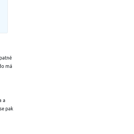
špatně
kdo má
a a
 se pak