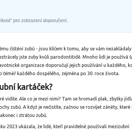
elikost" pro zobrazení doporučení.
ému čištění zubů - jsou klíčem k tomu, aby se vám nezakládaly
ztrácely jste zuby kvůli parodontitidě. Mnoho lidí je používá 
dravotnické organizace doporučují jejich používání u každého, 
pro téměř každého dospělého, zejména po 30. roce života.
ubní kartáček?
ré vidíte. Ale co je mezi nimi? Tam se hromadí plak, zbytky jídl
ochy zubů. A když je nečistíte, začnou se rozvíjet záněty, které
akonec i ztrátou zubů.
ku 2023 ukázala, že lidé, kteří pravidelně používali mezizubní