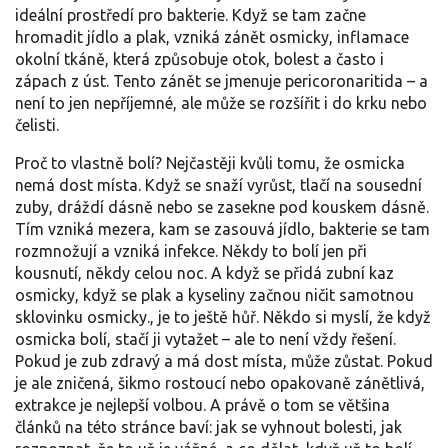
ideální prostředí pro bakterie. Když se tam začne
hromadit jídlo a plak, vzniká
zánět osmicky
,
inflamace
okolní tkáně, která způsobuje otok, bolest a často i
zápach z úst
.
Tento zánět se jmenuje pericoronaritida – a
není to jen nepříjemné, ale může se rozšířit i do krku nebo
čelisti.
Proč to vlastně bolí? Nejčastěji kvůli tomu, že osmicka
nemá dost místa. Když se snaží vyrůst, tlačí na sousední
zuby, dráždí dásně nebo se zasekne pod kouskem dásně.
Tím vzniká mezera, kam se zasouvá jídlo, bakterie se tam
rozmnožují a vzniká infekce. Někdy to bolí jen při
kousnutí, někdy celou noc. A když se přidá
zubní kaz
osmicky
,
když se plak a kyseliny začnou ničit samotnou
sklovinku osmicky
.
, je to ještě hůř. Někdo si myslí, že když
osmicka bolí, stačí ji vytažet – ale to není vždy řešení.
Pokud je zub zdravý a má dost místa, může zůstat. Pokud
je ale zničená, šikmo rostoucí nebo opakovaně zánětlivá,
extrakce je nejlepší volbou. A právě o tom se většina
článků na této stránce baví: jak se vyhnout bolesti, jak