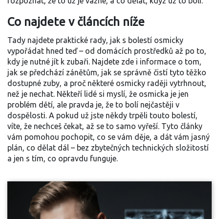
rozpoznat, že to už je vážné, a co dělat, když už to bolí.
Co najdete v článcích níže
Tady najdete praktické rady, jak s bolestí osmicky
vypořádat hned teď – od domácích prostředků až po to,
kdy je nutné jít k zubaři. Najdete zde i informace o tom,
jak se předchází zánětům, jak se správně čistí tyto těžko
dostupné zuby, a proč některé osmicky raději vytrhnout,
než je nechat. Někteří lidé si myslí, že osmicka je jen
problém dětí, ale pravda je, že to bolí nejčastěji v
dospělosti. A pokud už jste někdy trpěli touto bolestí,
víte, že nechceš čekat, až se to samo vyřeší. Tyto články
vám pomohou pochopit, co se vám děje, a dát vám jasný
plán, co dělat dál – bez zbytečných technických složitostí
a jen s tím, co opravdu funguje.