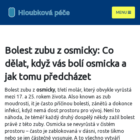
MENU
Bolest zubu z osmicky: Co
dělat, když vás bolí osmicka a
jak tomu předcházet
Bolest zubu z
osmicky
,
třetí molár, který obvykle vyrůstá
mezi 17. a 25. rokem života
. Also known as
zub
moudrosti
, it
je často příčinou bolesti, zánětů a dokonce
infekcí, když nemá dost prostoru pro vývoj
.
Není to
náhoda, že téměř každý druhý dospělý někdy zažil bolest
právě z této zuby. Osmicka se nevyrůstá v čistém
prostoru – často je zablokovaná v dásni, roste šikmo
nebo se jen částečně vysunuje. A to všechno vytváří