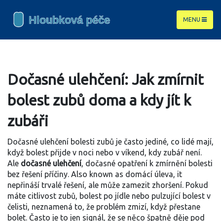
MENU
Dočasné ulehčení: Jak zmírnit
bolest zubů doma a kdy jít k
zubáři
Dočasné ulehčení bolesti zubů je často jediné, co lidé mají,
když bolest přijde v noci nebo v víkend, kdy zubář není.
Ale
dočasné ulehčení
,
dočasné opatření k zmírnění bolesti
bez řešení příčiny
. Also known as
domácí úleva
, it
nepřináší trvalé řešení, ale může zamezit zhoršení
.
Pokud
máte citlivost zubů, bolest po jídle nebo pulzující bolest v
čelisti, neznamená to, že problém zmizí, když přestane
bolet. Často je to jen signál, že se něco špatně děje pod