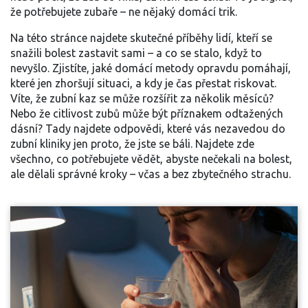
že potřebujete zubaře – ne nějaký domácí trik.
Na této stránce najdete skutečné příběhy lidí, kteří se
snažili bolest zastavit sami – a co se stalo, když to
nevyšlo. Zjistíte, jaké domácí metody opravdu pomáhají,
které jen zhoršují situaci, a kdy je čas přestat riskovat.
Víte, že zubní kaz se může rozšířit za několik měsíců?
Nebo že citlivost zubů může být příznakem odtažených
dásní? Tady najdete odpovědi, které vás nezavedou do
zubní kliniky jen proto, že jste se báli. Najdete zde
všechno, co potřebujete vědět, abyste nečekali na bolest,
ale dělali správné kroky – včas a bez zbytečného strachu.