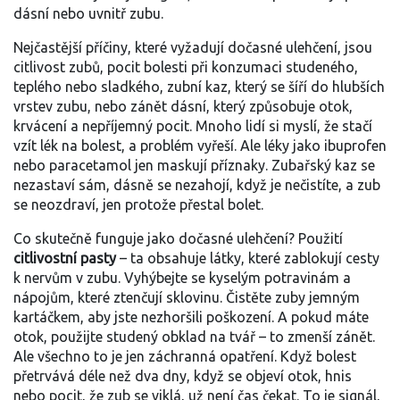
dásní nebo uvnitř zubu.
Nejčastější příčiny, které vyžadují dočasné ulehčení, jsou
citlivost zubů
,
pocit bolesti při konzumaci studeného,
teplého nebo sladkého
,
zubní kaz
,
který se šíří do hlubších
vrstev zubu
, nebo
zánět dásní
,
který způsobuje otok,
krvácení a nepříjemný pocit
. Mnoho lidí si myslí, že stačí
vzít lék na bolest, a problém vyřeší. Ale léky jako ibuprofen
nebo paracetamol jen maskují příznaky. Zubařský kaz se
nezastaví sám, dásně se nezahojí, když je nečistíte, a zub
se neozdraví, jen protože přestal bolet.
Co skutečně funguje jako dočasné ulehčení? Použití
citlivostní pasty
– ta obsahuje látky, které zablokují cesty
k nervům v zubu. Vyhýbejte se kyselým potravinám a
nápojům, které ztenčují sklovinu. Čistěte zuby jemným
kartáčkem, aby jste nezhoršili poškození. A pokud máte
otok, použijte studený obklad na tvář – to zmenší zánět.
Ale všechno to je jen záchranná opatření. Když bolest
přetrvává déle než dva dny, když se objeví otok, hnis
nebo pocit, že zub se viklá, už není čas čekat. To je signál,