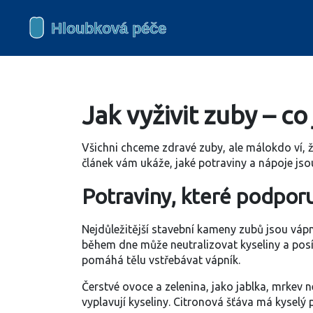
Jak vyživit zuby – co
Všichni chceme zdravé zuby, ale málokdo ví, že s
článek vám ukáže, jaké potraviny a nápoje jsou
Potraviny, které podporuj
Nejdůležitější stavební kameny zubů jsou vápní
během dne může neutralizovat kyseliny a posíl
pomáhá tělu vstřebávat vápník.
Čerstvé ovoce a zelenina, jako jablka, mrkev n
vyplavují kyseliny. Citronová šťáva má kyselý 