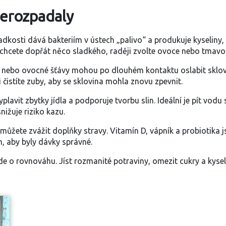
nerozpadaly
ladkosti dává bakteriím v ústech „palivo“ a produkuje kyseliny,
 chcete dopřát něco sladkého, raději zvolte ovoce nebo tma
ny nebo ovocné šťávy mohou po dlouhém kontaktu oslabit sklov
 čistíte zuby, aby se sklovina mohla znovu zpevnit.
avit zbytky jídla a podporuje tvorbu slin. Ideální je pít vodu s
nižuje riziko kazu.
žete zvážit doplňky stravy. Vitamín D, vápník a probiotika 
, aby byly dávky správné.
e o rovnováhu. Jíst rozmanité potraviny, omezit cukry a kysel