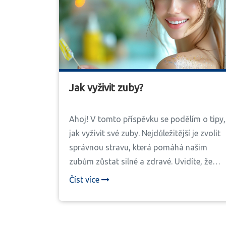
Jak vyživit zuby?
Ahoj! V tomto příspěvku se podělím o tipy,
jak vyživit své zuby. Nejdůležitější je zvolit
správnou stravu, která pomáhá našim
zubům zůstat silné a zdravé. Uvidíte, že
pokud budete dodržovat několik
Číst více
základních pravidel, budou vaše zuby
vypadat skvěle! Takže pojďme na to -
vždyť zdravé zuby jsou jedním z klíčů k