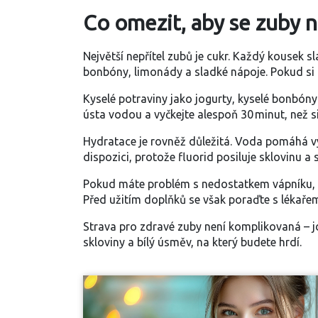
Co omezit, aby se zuby 
Největší nepřítel zubů je cukr. Každý kousek s
bonbóny, limonády a sladké nápoje. Pokud si
Kyselé potraviny jako jogurty, kyselé bonbó
ústa vodou a vyčkejte alespoň 30 minut, než si
Hydratace je rovněž důležitá. Voda pomáhá vypl
dispozici, protože fluorid posiluje sklovinu a s
Pokud máte problém s nedostatkem vápníku, mů
Před užitím doplňků se však poraďte s lékařem
Strava pro zdravé zuby není komplikovaná – jd
skloviny a bílý úsměv, na který budete hrdí.