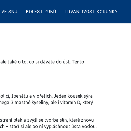
 VE SNU
BOLEST ZUBŮ
TRVANLIVOST KORUNKY
 ale také o to, co si dáváte do úst. Tento
olici, špenátu a v ořeších. Jeden kousek sýra
ega‑3 mastné kyseliny, ale i vitamín D, který
traní plak a zvýší se tvorba slin, které znovu
ch – stačí si ale po ní vypláchnout ústa vodou.