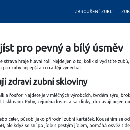
ZBROUŠENÍ ZUBU
ZUB
 jíst pro pevný a bílý úsměv
trava hraje hlavní roli. Nejde jen o to, kolik si vyčistíte zubů,
 pro zuby nejlepší a co raději vynechat.
í zdraví zubní skloviny
k a fosfor. Najdete je v mléčných výrobcích, tvrdém sýru, brok
it sklovinu. Ryby, zejména losos a sardinky, dodávají nejen om
ebo celer, působí jako přírodní zubní kartáček. Kousáním se ods
pH, ale když se sní po jídle s pestým jídlem, pomáhá osvěžit de