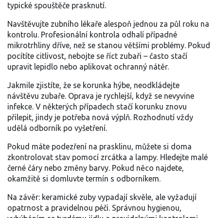
typické spouštěče prasknutí.
Navštěvujte zubního lékaře alespoň jednou za půl roku na
kontrolu. Profesionální kontrola odhalí případné
mikrotrhliny dříve, než se stanou většími problémy. Pokud
pocítíte citlivost, nebojte se říct zubaři – často stačí
upravit lepidlo nebo aplikovat ochranný nátěr.
Jakmile zjistíte, že se korunka hýbe, neodkládejte
návštěvu zubaře. Oprava je rychlejší, když se nevyvine
infekce. V některých případech stačí korunku znovu
přilepit, jindy je potřeba nová výplň. Rozhodnutí vždy
udělá odborník po vyšetření.
Pokud máte podezření na prasklinu, můžete si doma
zkontrolovat stav pomocí zrcátka a lampy. Hledejte malé
černé čáry nebo změny barvy. Pokud něco najdete,
okamžitě si domluvte termín s odborníkem.
Na závěr: keramické zuby vypadají skvěle, ale vyžadují
opatrnost a pravidelnou péči. Správnou hygienou,