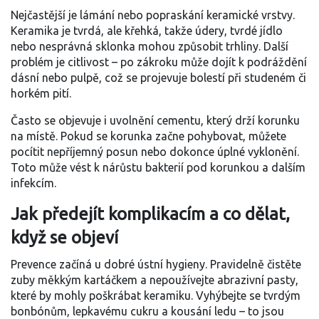
Nejčastější je lámání nebo popraskání keramické vrstvy.
Keramika je tvrdá, ale křehká, takže údery, tvrdé jídlo
nebo nesprávná sklonka mohou způsobit trhliny. Další
problém je citlivost – po zákroku může dojít k podráždění
dásní nebo pulpě, což se projevuje bolestí při studeném či
horkém pití.
Často se objevuje i uvolnění cementu, který drží korunku
na místě. Pokud se korunka začne pohybovat, můžete
pocítit nepříjemný posun nebo dokonce úplné vyklonění.
Toto může vést k nárůstu bakterií pod korunkou a dalším
infekcím.
Jak předejít komplikacím a co dělat,
když se objeví
Prevence začíná u dobré ústní hygieny. Pravidelně čistěte
zuby měkkým kartáčkem a nepoužívejte abrazivní pasty,
které by mohly poškrábat keramiku. Vyhýbejte se tvrdým
bonbónům, lepkavému cukru a kousání ledu – to jsou