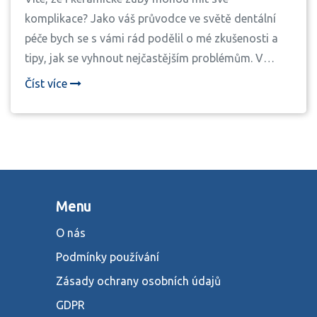
komplikace? Jako váš průvodce ve světě dentální
péče bych se s vámi rád podělil o mé zkušenosti a
tipy, jak se vyhnout nejčastějším problémům. V
tomto článku se zaměříme na to, co dělat, abychom
Číst více
předešli obtížím a udrželi si zdravý a krásný úsměv.
Na co si dát pozor při nositelnosti keramických
zubů? Jak správně pečovat o náhrady, aby sloužily
co nejdéle? Přečtěte si moje rady a zjistěte, jak si
udržet bezchybný úsměv na dlouhé roky.
Menu
O nás
Podmínky používání
Zásady ochrany osobních údajů
GDPR