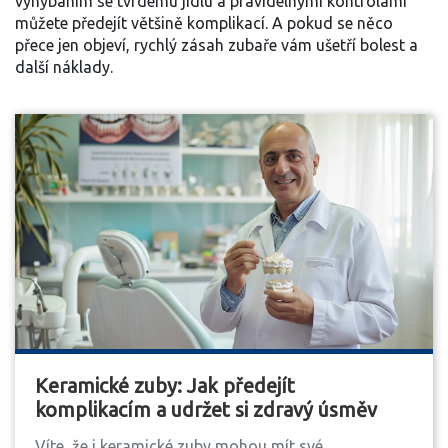
vyhýbáním se tvrdému jídlu a pravidelnými kontrolami
můžete předejít většině komplikací. A pokud se něco
přece jen objeví, rychlý zásah zubaře vám ušetří bolest a
další náklady.
Keramické zuby: Jak předejít
komplikacím a udržet si zdravý úsměv
Víte, že i keramické zuby mohou mít své