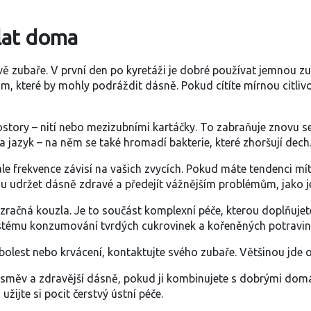
ělat doma
vě zubaře. V první den po kyretáži je dobré používat jemnou z
 které by mohly podráždit dásně. Pokud cítíte mírnou citliv
rostory – nití nebo mezizubními kartáčky. To zabraňuje znovu 
azyk – na něm se také hromadí bakterie, které zhoršují dech
 ale frekvence závisí na vašich zvycích. Pokud máte tendenci mí
hou udržet dásně zdravé a předejít vážnějším problémům, jako 
zračná kouzla. Je to součást komplexní péče, kterou doplňuje
stému konzumování tvrdých cukrovinek a kořeněných potravin
est nebo krvácení, kontaktujte svého zubaře. Většinou jde o je
úsměv a zdravější dásně, pokud ji kombinujete s dobrými dom
žijte si pocit čerstvý ústní péče.