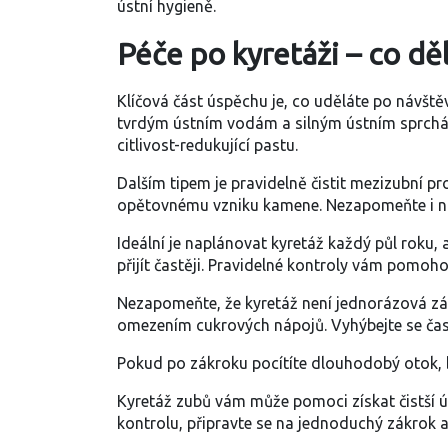
ústní hygieně.
Péče po kyretáži – co d
Klíčová část úspěchu je, co uděláte po návště
tvrdým ústním vodám a silným ústním sprchám,
citlivost-redukující pastu.
Dalším tipem je pravidelně čistit mezizubní p
opětovnému vzniku kamene. Nezapomeňte i na j
Ideální je naplánovat kyretáž každý půl roku,
přijít častěji. Pravidelné kontroly vám pomo
Nezapomeňte, že kyretáž není jednorázová zá
omezením cukrových nápojů. Vyhýbejte se ča
Pokud po zákroku pocítíte dlouhodobý otok, bol
Kyretáž zubů vám může pomoci získat čistší 
kontrolu, připravte se na jednoduchý zákrok a u