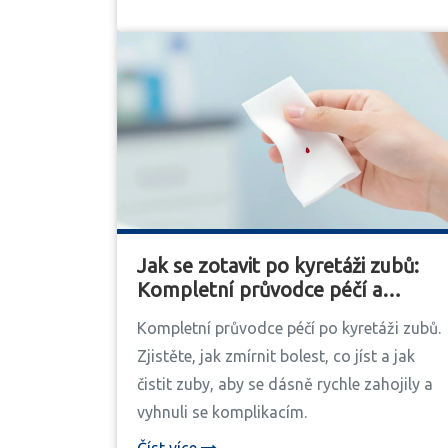
Jak se zotavit po kyretáži zubů:
Kompletní průvodce péčí a
úlevou od bolesti
Kompletní průvodce péčí po kyretáži zubů.
Zjistěte, jak zmírnit bolest, co jíst a jak
čistit zuby, aby se dásně rychle zahojily a
vyhnuli se komplikacím.
Číst více