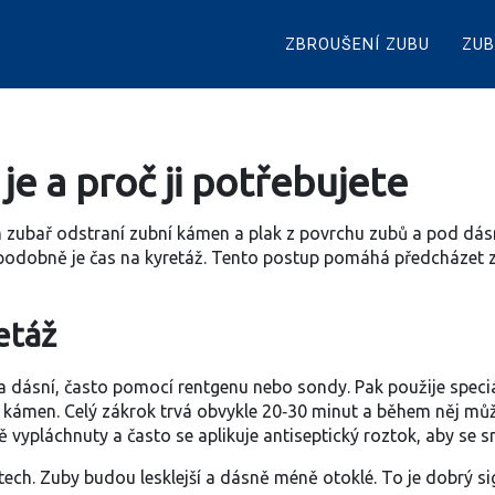
ZBROUŠENÍ ZUBU
ZUB
je a proč ji potřebujete
m zubař odstraní zubní kámen a plak z povrchu zubů a pod dásn
vděpodobně je čas na kyretáž. Tento postup pomáhá předcházet
etáž
 a dásní, často pomocí rentgenu nebo sondy. Pak použije speciá
 kámen. Celý zákrok trvá obvykle 20‑30 minut a během něj může
ypláchnuty a často se aplikuje antiseptický roztok, aby se sní
ústech. Zuby budou lesklejší a dásně méně otoklé. To je dobrý si