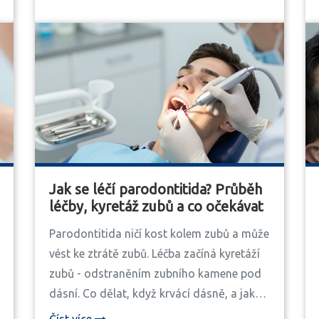
Jak se léčí parodontitida? Průběh
léčby, kyretáž zubů a co očekávat
Parodontitida ničí kost kolem zubů a může
vést ke ztrátě zubů. Léčba začíná kyretáží
zubů - odstraněním zubního kamene pod
dásní. Co dělat, když krvácí dásně, a jak
zabránit návratu?
Číst více