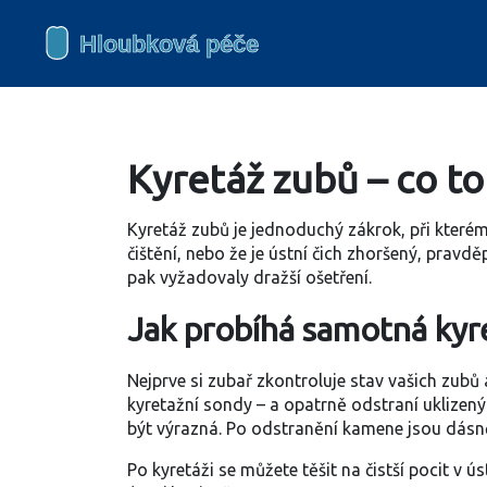
Kyretáž zubů – co to 
Kyretáž zubů je jednoduchý zákrok, při které
čištění, nebo že je ústní čich zhoršený, pra
pak vyžadovaly dražší ošetření.
Jak probíhá samotná kyr
Nejprve si zubař zkontroluje stav vašich zubů
kyretažní sondy – a opatrně odstraní uklizený
být výrazná. Po odstranění kamene jsou dásně v
Po kyretáži se můžete těšit na čistší pocit v 