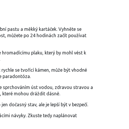
ubní pastu a měkký kartáček. Vyhněte se
ost, můžete po 24 hodinách začít používat
se hromadícímu plaku, který by mohl vést k
.
t rychle se tvořící kámen, může být vhodné
je paradontóza.
te sprchováním úst vodou, zdravou stravou a
, které mohou dráždit dásně.
n dočasný stav, ale je lepší být v bezpečí.
ácími návyky. Zkuste tedy naplánovat