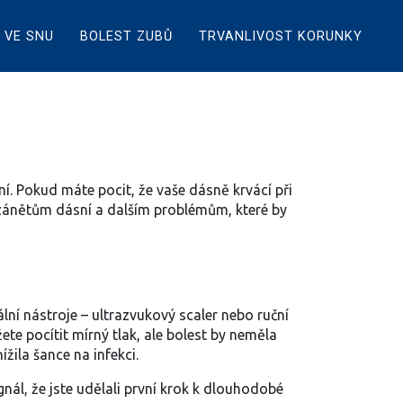
 VE SNU
BOLEST ZUBŮ
TRVANLIVOST KORUNKY
í. Pokud máte pocit, že vaše dásně krvácí při
 zánětům dásní a dalším problémům, které by
lní nástroje – ultrazvukový scaler nebo ruční
te pocítit mírný tlak, ale bolest by neměla
žila šance na infekci.
gnál, že jste udělali první krok k dlouhodobé