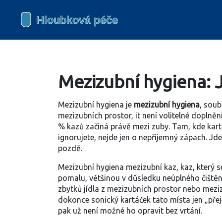
Mezizubní hygiena: 
Mezizubní hygiena je
mezizubní hygiena
,
soub
mezizubních prostor
, it
není volitelné doplněn
% kazů začíná právě mezi zuby. Tam, kde kartá
ignorujete, nejde jen o nepříjemný zápach. Jde
pozdě.
Mezizubní hygiena
mezizubní kaz
,
kaz, který 
pomalu, většinou v důsledku neúplného čištění
zbytků jídla z mezizubních prostor
nebo
mezi
dokonce sonický kartáček tato místa jen „přej
pak už není možné ho opravit bez vrtání.