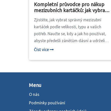
Kompletní průvodce pro nákup
mezizubních kartáčků: jak vybrat
ten správný pro vaše zuby
Zjistěte, jak vybrat správný mezizubní
kartáček podle velikosti, typu a vašich
potřeb. Naučte se, kdy a jak ho používat,
abyste předešli zánětům dásní a udrželi
zuby zdravé.
Číst více
Menu
O nás
Podmínky používání