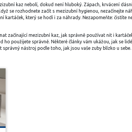
zizubní kaz nebolí, dokud není hluboký. Zápach, krvácení dásní
. Když se rozhodnete začít s mezizubní hygienou, nezačínejte ná
kartáček, který se hodí i za náhrady. Nezapomeňte: čistíte neje
at začínající mezizubní kaz, jak správně používat nit i kartáče
 ho použijete správně. Některé články vám ukážou, jak se lidé
 správný nástroj podle toho, jak jsou vaše zuby blízko u sebe. N