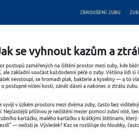
ZBROUŠENÍ ZUBU
ZUB
Jak se vyhnout kazům a ztrá
or postupů zaměřených na čištění prostor mezi zuby, kde běž
í, ale základní součást každodenní péče o zuby
.
Většina lidí si 
ček nevstoupí, se hromadí plak, bakterie a kyseliny — a to vš
 o postupné ničení kosti, zánět dásní a nakonec o ztrátu zubu. A
se vyvíjí v úzkém prostoru mezi dvěma zuby, často bez viditeln
. Nejčastější příčinou je nečištění mezer pomocí
zubní nitě
,
ten
zubního kartáčku
,
malého kartáčku s krátkými štětinami, který
ezdí“ — nečistí je. Výsledek? Kaz se rozšiřuje do hloubky, čast