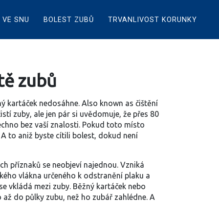
 VE SNU
BOLEST ZUBŮ
TRVANLIVOST KORUNKY
tě zubů
ný kartáček nedosáhne
. Also known as
čištění
čistí zuby, ale jen pár si uvědomuje, že přes 80
echno bez vaší znalosti. Pokud toto místo
 to aniž byste cítili bolest, dokud není
ých příznaků
se neobjeví najednou. Vzniká
kého vlákna určeného k odstranění plaku a
 se vkládá mezi zuby
. Běžný kartáček nebo
o až do půlky zubu, než ho zubář zahlédne. A