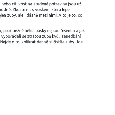
 nebo citlivost na studené potraviny jsou už
hodně. Zkuste nit s voskem, která lépe
n zuby, ale i dásně mezi nimi. A to je to, co
k, proč běžné bělicí pásky nejsou řešením a jak
 vypořádali se ztrátou zubů kvůli zanedbání
ejde o to, kolikrát denně si čistíte zuby. Jde