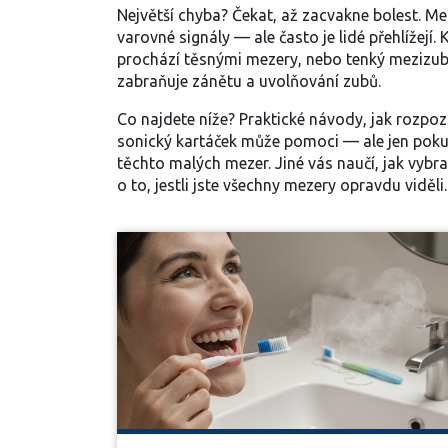
Největší chyba? Čekat, až zacvakne bolest. Me
varovné signály — ale často je lidé přehlížejí
prochází těsnými mezery, nebo tenký mezizubní 
zabraňuje zánětu a uvolňování zubů.
Co najdete níže? Praktické návody, jak rozpozn
sonický kartáček může pomoci — ale jen pokud
těchto malých mezer. Jiné vás naučí, jak vybrat
o to, jestli jste všechny mezery opravdu viděli.