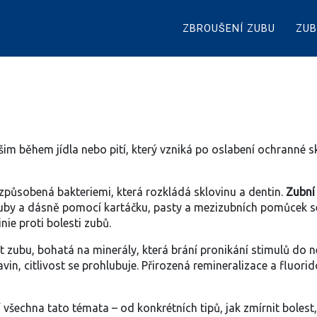
ZBROUŠENÍ ZUBU
ZUB
šim během jídla nebo pití, který vzniká po oslabení ochranné s
 způsobená bakteriemi, která rozkládá sklovinu a dentin
.
Zubní
zuby a dásně pomocí kartáčku, pasty a mezizubních pomůcek
s
nie proti bolesti zubů.
st zubu, bohatá na minerály, která brání pronikání stimulů do 
avin, citlivost se prohlubuje. Přirozená remineralizace a fluo
 všechna tato témata – od konkrétních tipů, jak zmírnit bolest,