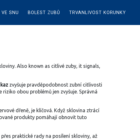
 VE SNU
BOLEST ZUBŮ
TRVANLIVOST KORUNKY
kloviny
. Also known as
citlivé zuby
, it signals,
 kaz
zvyšuje pravděpodobnost zubní citlivosti
e riziko obou problémů jen zvyšuje. Správná
nervové dřeně
, je klíčová. Když sklovina ztrácí
ridované produkty pomáhají obnovit tuto
 přes praktické rady na posílení skloviny, až