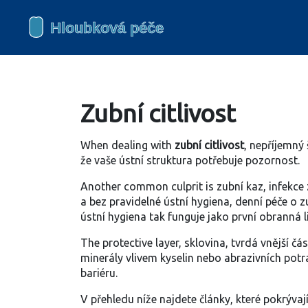
Zubní citlivost
When dealing with
zubní citlivost
,
nepříjemný 
že vaše ústní struktura potřebuje pozornost.
Another common culprit is
zubní kaz
,
infekce
a bez pravidelné
ústní hygiena
,
denní péče o 
ústní hygiena tak funguje jako první obranná li
The protective layer,
sklovina
,
tvrdá vnější čá
minerály vlivem kyselin nebo abrazivních potr
bariéru.
V přehledu níže najdete články, které pokrývají