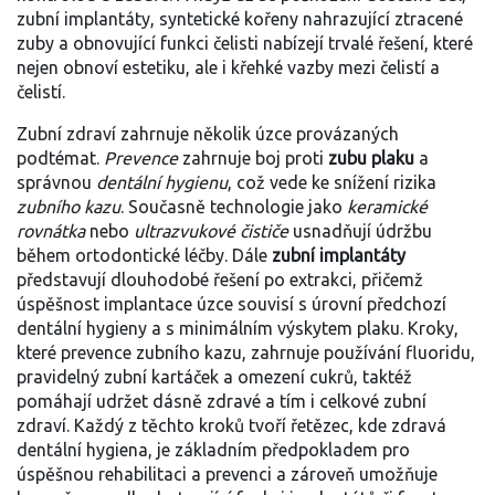
zubní implantáty
,
syntetické kořeny nahrazující ztracené
zuby a obnovující funkci čelisti
nabízejí trvalé řešení, které
nejen obnoví estetiku, ale i křehké vazby mezi čelistí a
čelistí.
Zubní zdraví zahrnuje několik úzce provázaných
podtémat.
Prevence
zahrnuje boj proti
zubu plaku
a
správnou
dentální hygienu
, což vede ke snížení rizika
zubního kazu
. Současně technologie jako
keramické
rovnátka
nebo
ultrazvukové čističe
usnadňují údržbu
během ortodontické léčby. Dále
zubní implantáty
představují dlouhodobé řešení po extrakci, přičemž
úspěšnost implantace úzce souvisí s úrovní předchozí
dentální hygieny a s minimálním výskytem plaku. Kroky,
které
prevence zubního kazu
,
zahrnuje používání fluoridu,
pravidelný zubní kartáček a omezení cukrů
, taktéž
pomáhají udržet dásně zdravé a tím i celkové
zubní
zdraví
. Každý z těchto kroků tvoří řetězec, kde
zdravá
dentální hygiena
,
je základním předpokladem pro
úspěšnou rehabilitaci a prevenci
a zároveň umožňuje