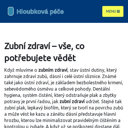
MENU
Zubní zdraví – vše, co
potřebujete vědět
Když mluvíme o
zubním zdraví
,
stav ústní dutiny, který
zahrnuje zdraví zubů, dásní i celé ústní sliznice
. Známé
také jako
ústní zdraví
, je základem bezbolestného krmení,
sebevědomého úsměvu a celkové pohody.
Dentální
hygiena
,
systém čistění, který odstraňuje plak a zbytky
potravy
je první řadou, jak
zubní zdraví
udržet. Stejně tak
zubní plak
,
lepkavý biofilm, který se tvoří na povrchu zubů
a může vést ke kazu a zánětu dásní
představuje hlavní
hrozbu, kterou lze minimalizovat pravidelným čištěním a
kontrolou u zubaře. A když už se poškození dostane dál,