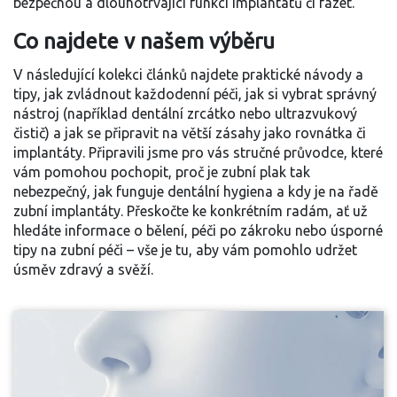
bezpečnou a dlouhotrvající funkci implantátů či fazet.
Co najdete v našem výběru
V následující kolekci článků najdete praktické návody a
tipy, jak zvládnout každodenní péči, jak si vybrat správný
nástroj (například dentální zrcátko nebo ultrazvukový
čistič) a jak se připravit na větší zásahy jako rovnátka či
implantáty. Připravili jsme pro vás stručné průvodce, které
vám pomohou pochopit, proč je
zubní plak
tak
nebezpečný, jak funguje
dentální hygiena
a kdy je na řadě
zubní implantáty
. Přeskočte ke konkrétním radám, ať už
hledáte informace o bělení, péči po zákroku nebo úsporné
tipy na zubní péči – vše je tu, aby vám pomohlo udržet
úsměv zdravý a svěží.