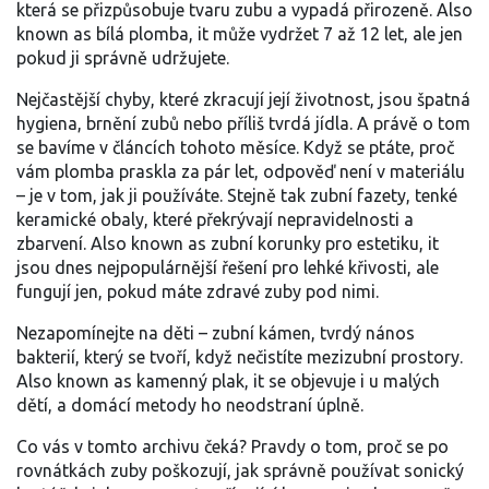
která se přizpůsobuje tvaru zubu a vypadá přirozeně
. Also
known as
bílá plomba
, it
může vydržet 7 až 12 let, ale jen
pokud ji správně udržujete
.
Nejčastější chyby, které zkracují její životnost, jsou špatná
hygiena, brnění zubů nebo příliš tvrdá jídla. A právě o tom
se bavíme v článcích tohoto měsíce. Když se ptáte, proč
vám plomba praskla za pár let, odpověď není v materiálu
– je v tom, jak ji používáte. Stejně tak
zubní fazety
,
tenké
keramické obaly, které překrývají nepravidelnosti a
zbarvení
. Also known as
zubní korunky pro estetiku
, it
jsou dnes nejpopulárnější řešení pro lehké křivosti, ale
fungují jen, pokud máte zdravé zuby pod nimi
.
Nezapomínejte na děti –
zubní kámen
,
tvrdý nános
bakterií, který se tvoří, když nečistíte mezizubní prostory
.
Also known as
kamenný plak
, it
se objevuje i u malých
dětí, a domácí metody ho neodstraní úplně
.
Co vás v tomto archivu čeká? Pravdy o tom, proč se po
rovnátkách zuby poškozují, jak správně používat sonický